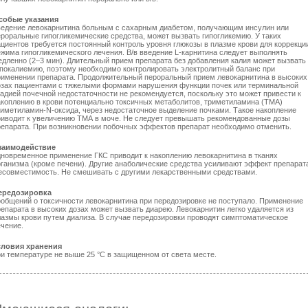
собые указания
ведение левокарнитина больным с сахарным диабетом, получающим инсулин или
ероральные гипогликемические средства, может вызвать гипогликемию. У таких
ациентов требуется постоянный контроль уровня глюкозы в плазме крови для коррекци
ежима гипогликемического лечения. В/в введение L-карнитина следует выполнять
едленно (2–3 мин). Длительный прием препарата без добавления калия может вызвать
ипокалиемию, поэтому необходимо контролировать электролитный баланс при
рименении препарата. Продолжительный пероральный прием левокарнитина в высоких
озах пациентами с тяжелыми формами нарушения функции почек или терминальной
тадией почечной недостаточности не рекомендуется, поскольку это может привести к
акоплению в крови потенциально токсичных метаболитов, триметиламина (ТМА)
риметиламин-N-оксида, через недостаточное выделение почками. Такое накопление
риводит к увеличению ТМА в моче. Не следует превышать рекомендованные дозы
репарата. При возникновении побочных эффектов препарат необходимо отменить.
заимодействие
дновременное применение ГКС приводит к накоплению левокарнитина в тканях
рганизма (кроме печени). Другие анаболические средства усиливают эффект препарат
есовместимость. Не смешивать с другими лекарственными средствами.
ередозировка
ообщений о токсичности левокарнитина при передозировке не поступало. Применение
репарата в высоких дозах может вызвать диарею. Левокарнитин легко удаляется из
лазмы крови путем диализа. В случае передозировки проводят симптоматическое
ечение.
словия хранения
ри температуре не выше 25 °С в защищенном от света месте.