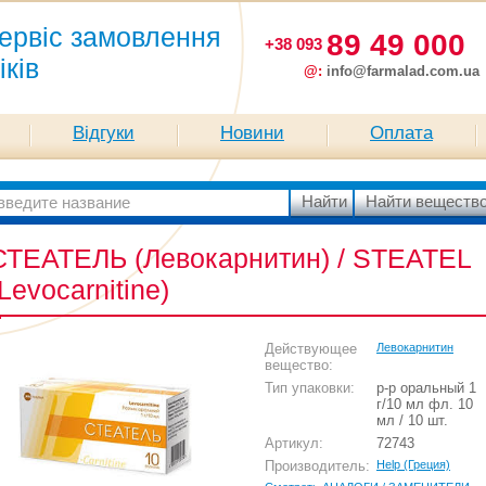
ервіс замовлення
89 49 000
+38 093
іків
@:
info@farmalad.com.ua
Відгуки
Новини
Оплата
СТЕАТЕЛЬ (Левокарнитин) / STEATEL
(Levocarnitine)
Действующее
Левокарнитин
вещество:
Тип упаковки:
р-р оральный 1
г/10 мл фл. 10
мл / 10 шт.
Артикул:
72743
Производитель:
Help (Греция)