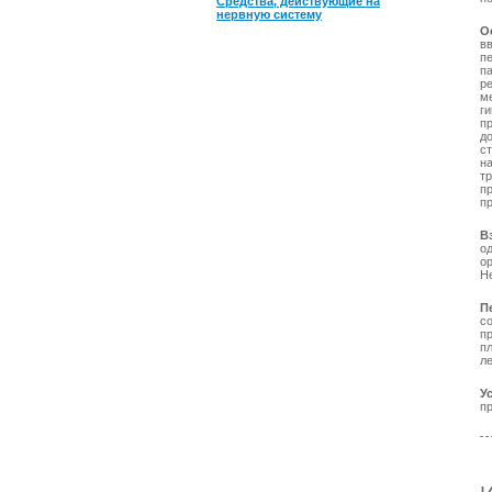
Средства, действующие на
нервную систему
О
в
п
п
р
м
г
п
д
с
н
т
п
п
В
о
о
Н
П
с
п
п
л
У
п