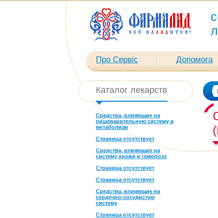
с
л
Про Сервіс
Допомога
Каталог лекарств
Средства, влияющие на
пищеварительную систему и
метаболизм
Страница отсутствует
Средства, влияющие на
систему крови и гемопоэз
Страница отсутствует
Страница отсутствует
Средства, влияющие на
сердечно-сосудистую
систему
Страница отсутствует