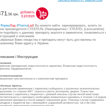
Смотреть АНАЛОГИ / ЗАМЕНИТЕЛИ
871
добавить
,56
грн.
в резерв
В
Фарма
Лад
(
Pharma
Lad
) Вы можете найти, зарезервировать, купить по
ене производителя СТЕАТЕЛЬ (Левокарнитин) / STEATEL (Levocarnitine)
ли подобрать к данному препарату аналоги и заменители, ознакомиться 
нструкцией и описанием.
ыбранные Вами лекарства и препараты могут быть доставлены по
казанному Вами адресу в Украине.
писание / Инструкция
оказания
ервичная (врожденная) недостаточность карнитина. Вторичная недостаточность
арнитина. Кардиомиопатия.
ротивопоказания
овышенная чувствительность к компонентам препарата.
обочные эфекты
ри длительном применении L-карнитина сообщалось о различных незначительных
арушениях со стороны ЖКТ: тошнота и рвота, метеоризм, диарея. Только при
рименении L-карнитина у пациентов с уремией описаны случаи легкой миастении.
увствительность к препарату необходимо внимательно оценивать в течение 1-й недел
рименения препарата и после каждого повышения дозы. Описаны случаи судорожных
ипадков у пациентов как с имеющейся судорожной активностью, так и без нее,
олучавших левокарнитин перорально или в/в.