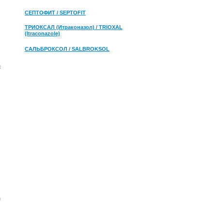
СЕПТОФИТ / SEPTOFIT
ТРИОКСАЛ (Итраконазол) / TRIOXAL
(Itraconazole)
САЛЬБРОКСОЛ / SALBROKSOL
с
и