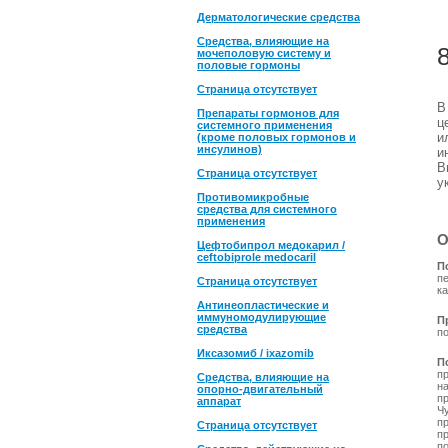
Дерматологические средства
Средства, влияющие на
мочеполовую систему и
половые гормоны
Страница отсутствует
Препараты гормонов для
ц
системного применения
и
(кроме половых гормонов и
инсулинов)
и
В
Страница отсутствует
у
Противомикробные
средства для системного
применения
О
Цефтобипрол медокарил /
ceftobiprole medocaril
П
п
Страница отсутствует
к
Антинеопластические и
иммуномодулирующие
П
средства
п
Иксазомиб / ixazomib
П
п
Средства, влияющие на
н
опорно-двигательный
п
аппарат
Ч
п
Страница отсутствует
пр
п