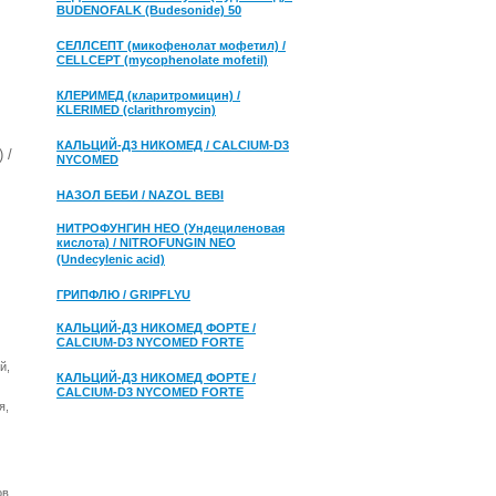
BUDENOFALK (Budesonide) 50
СЕЛЛСЕПТ (микофенолат мофетил) /
CELLCEPT (mycophenolate mofetil)
КЛЕРИМЕД (кларитромицин) /
KLERIMED (clarithromycin)
КАЛЬЦИЙ-Д3 НИКОМЕД / CALCIUM-D3
 /
NYCOMED
НАЗОЛ БЕБИ / NAZOL BEBI
НИТРОФУНГИН НЕО (Ундециленовая
кислота) / NITROFUNGIN NEO
(Undecylenic acid)
ГРИПФЛЮ / GRIPFLYU
КАЛЬЦИЙ-Д3 НИКОМЕД ФОРТЕ /
CALCIUM-D3 NYCOMED FORTE
й,
КАЛЬЦИЙ-Д3 НИКОМЕД ФОРТЕ /
CALCIUM-D3 NYCOMED FORTE
я,
ов