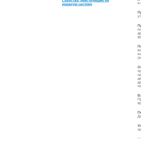
Средства, действующие на
и 
нервную систему
П
ут
П
п
д
фу
П
в
к
(
О
п
о
д
др
п
В
П
вр
П
Д
У
пр