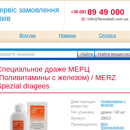
ервіс замовлення
89 49 000
+38 093
іків
@:
info@farmalad.com.ua
Відгуки
Новини
Оплата
Специальное драже МЕРЦ
(Поливитамины с железом) / MERZ
Spezial dragees
Действующее
Поливитамины с
железом
вещество:
Тип упаковки:
драже / 60 шт.
Артикул:
28013
Производитель:
Merz
Pharmaceuticals