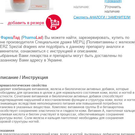
(Германия)
наличие:
Уточнить
наличие
Смотреть АНАЛОГИ / ЗАМЕНИТЕЛИ
добавить в резерв
,--
В
Фарма
Лад
(
Pharma
Lad
) Вы можете найти, зарезервировать, купить по
ене производителя Специальное драже МЕРЦ (Поливитамины с железом)
ERZ Spezial dragees или подобрать к данному препарату аналоги и
аменители, ознакомиться с инструкцией и описанием.
ыбранные Вами лекарства и препараты могут быть доставлены по
казанному Вами адресу в Украине.
писание / Инструкция
армакологические свойства
одержит комбинацию витаминов, железа и биологически активных добавок, которые
еобходимы для организма в целом и для нормального состояния кожи, волос и ногтей в
астности. Сочетание витаминов и биологически активных добавок способствует
редотвращению нарушений и восстановлению функции и структуры кожи, волос и ногте
озникающих вследствие неполноценного питания или повышенной потребности
рганизма в указанных веществах. Комплекс витаминов группы В и бетакаротена
особствует сохранению эластичности и гладкости кожи. Витамин А, пантотенат кальци
олиевая кислота и биотин участвуют в процессах, обеспечивающих сохранение
труктуры волос. Соли железа и кальция пантотенат необходимы для сохранения
оровой структуры ногтей.
оказания
ля предотвращения повреждений кожи, волос и ногтей, вызванных дефицитом витамин