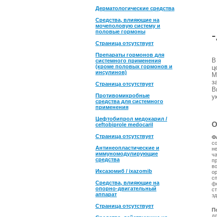
Дерматологические средства
Средства, влияющие на
мочеполовую систему и
половые гормоны
-
Страница отсутствует
Препараты гормонов для
системного применения
(кроме половых гормонов и
ц
инсулинов)
M
з
Страница отсутствует
В
Противомикробные
у
средства для системного
применения
Цефтобипрол медокарил /
О
ceftobiprole medocaril
Страница отсутствует
Ф
с
Антинеопластические и
н
иммуномодулирующие
ч
средства
п
в
Иксазомиб / ixazomib
о
сп
Средства, влияющие на
ф
опорно-двигательный
с
аппарат
зд
Страница отсутствует
П
д