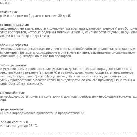
железа.
рименение
ром и вечером по 1 драже в течение 30 дней.
ротивопоказания
овышенная чувствительность к компонентам препарата, гипервитаминоз А или D, прие
ругих препаратов, которые содержат витамин А или D, лечение ретиноидами, нарушени
нкции почек, возраст до 12 лет.
обочные эфекты
озможны аллергические реакции у лиц с повышенной чувствительностью к различным
омпонентам препарата, окрашивание мочи в желтый цвет, вызываемое рибофлавином
витамином В2), входящим в состав препарата.
собые указания
ри условии применения в рекомендованных дозах нет риска в период беременности,
днако поскольку ретинол (витамин А) в высоких дозах может оказывать тератогенное
ействие, Специальное Драже Мерц в период беременности не следует сочетать с
угими препаратами, в состав которых входит ретинол или его производные, а также с
ищей, богатой витамином А.
заимодействие
ри необходимости приема в сочетании с другими препаратами необходима консультац
ача.
ередозировка
анные о передозировке препарата не предостатвлены.
словия хранения
и температуре до 25 °С.