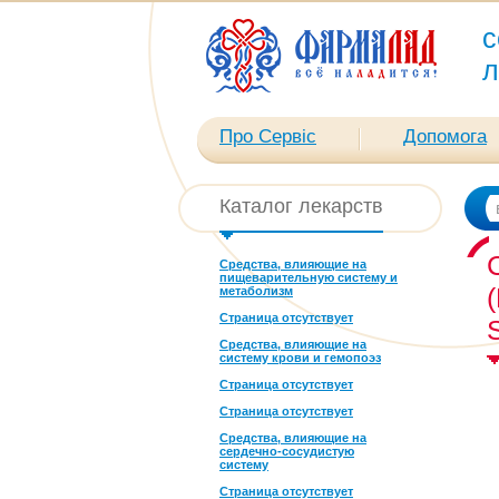
с
л
Про Сервіс
Допомога
Каталог лекарств
Средства, влияющие на
пищеварительную систему и
метаболизм
Страница отсутствует
Средства, влияющие на
систему крови и гемопоэз
Страница отсутствует
Страница отсутствует
Средства, влияющие на
сердечно-сосудистую
систему
Страница отсутствует