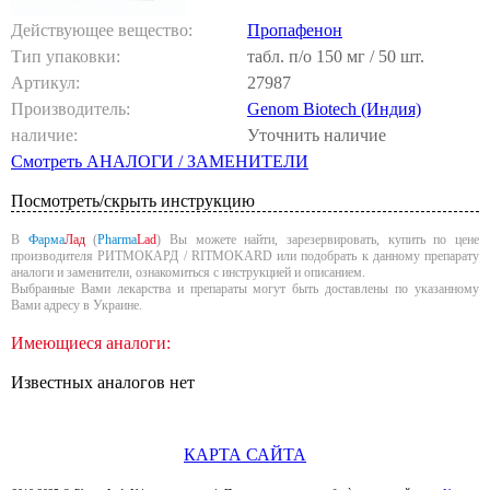
Действующее вещество:
Пропафенон
Тип упаковки:
табл. п/о 150 мг / 50 шт.
Артикул:
27987
Производитель:
Genom Biotech (Индия)
наличие:
Уточнить наличие
Смотреть АНАЛОГИ / ЗАМЕНИТЕЛИ
Посмотреть/скрыть инструкцию
В
Фарма
Лад
(
Pharma
Lad
) Вы можете найти, зарезервировать, купить по цене
производителя РИТМОКАРД / RITMOKARD или подобрать к данному препарату
аналоги и заменители, ознакомиться с инструкцией и описанием.
Выбранные Вами лекарства и препараты могут быть доставлены по указанному
Вами адресу в Украине.
Имеющиеся аналоги:
Известных аналогов нет
КАРТА САЙТА