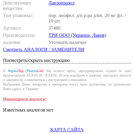
Действующее
Ланзопразол
вещество:
Тип упаковки:
пор. лиофил. д/п р-ра д/ин. 20 мг фл. /
10 шт.
Артикул:
37480
Производитель:
ТРИ ООО (Украина, Львов)
наличие:
Уточнить наличие
Смотреть АНАЛОГИ / ЗАМЕНИТЕЛИ
Посмотреть/скрыть инструкцию
В
Фарма
Лад
(
Pharma
Lad
) Вы можете найти, зарезервировать, купить по цене
производителя РАЗОЛ-20 / RAZOL-20 или подобрать к данному препарату аналоги
и заменители, ознакомиться с инструкцией и описанием.
Выбранные Вами лекарства и препараты могут быть доставлены по указанному
Вами адресу в Украине.
Имеющиеся аналоги:
Известных аналогов нет
КАРТА САЙТА