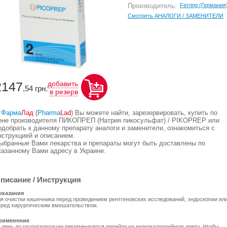
Производитель:
Ferring (Германия
Смотреть АНАЛОГИ / ЗАМЕНИТЕЛИ
2147
добавить
,54
грн.
в резерв
В
Фарма
Лад
(
Pharma
Lad
) Вы можете найти, зарезервировать, купить по
ене производителя ПИКОПРЕП (Натрия пикосульфат) / PIKOPREP или
одобрать к данному препарату аналоги и заменители, ознакомиться с
нструкцией и описанием.
ыбранные Вами лекарства и препараты могут быть доставлены по
казанному Вами адресу в Украине.
писание / Инструкция
оказания
ля очистки кишечника перед проведением рентгеновских исследований, эндоскопии ил
еред хирургическим вмешательством.
рименение
а день до госпитализации рекомендуется перейти на низкокаллорийную диету. Чтобы