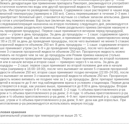
збежать дегидратации при применении препарата Пикопреп, рекомендуется употреблят
остаточное количество воды или другой прозрачной жидкости. Препарат принимают
нутрь. Инструкции по разведению порошка. Содержимое саше растворяют в чашке вод
омнатной температуры (примерно в 150 мл). Смесь перемешивают в течение 2–3 мин. 
 приобретает беловатый цвет, становится мутным со слабым запахом апельсина. Данн
р готов к употреблению. Взрослые (включая лиц пожилого возраста): (если
сследование/операция назначена на вторую половину следующего дня, рекомендуется
рименять режим раздельного приема) Режим раздельного приема (вечером накануне и
ень проведения процедуры). Первое саше принимается вечером перед процедурой,
торое — утром в день процедуры. За день до процедуры — 1 саше: содержимое одного
аше растворяют водой, как описано выше, и принимают вечером, ориентировочно меж
:00 и 21:00 за день до проведения процедуры, после чего выпивают не менее 5 стакан
розрачной жидкости объемом 250 мл. В день процедуры — 1 саше: содержание второго
аше принимают утром (за 5–9 ч до проведения процедуры), после чего выпивают не
енее 3 стаканов прозрачной жидкости объемом 250 мл. Прозрачную жидкость можно
ипивать не позднее чем за час до процедуры или Режим приема накануне (только
ечером накануне проведения процедуры). Первое саше принимают во второй половине
я или в начале вечера и второе саше — примерно через 6 ч на ночь. За день до
роцедуры — 2 саше: первое саше принимают во второй половине дня или в начале
чера (например в 16:00–18:00), после чего выпивают не менее 5 стаканов прозрачной
идкости объемом 250 мл; второе саше принимают поздно вечером (22:00–24:00), после
его выпивают не менее 3 стаканов прозрачной жидкости объемом 250 мл. Прозрачную
идкость можно випивать не позднее чем за 1 ч до процедуры. Дети: препарат применяю
детей в возрасте до 9 лет под наблюдением врача в условиях стационара. Первая доза
створяется в воде, как указано выше, принимается до 8:00 в день процедуры. Вторая
за принимается через 6–8 ч после первой. 1–2 года: ¼ объема приготовленного р-ра
ром и ¼ объема приготовленного р-ра днем; 2–4 года: ½ объема приготовленного р-ра
ром и ½ объема приготовленного р-ра днем; 4–9 лет: приготовленный р-р, содержащий
ше, утром и ½ объема приготовленного р-ра днем; 9 лет: доза как для взрослых. При
риготовлении р-ра рекомендуется использовать мерную посуду.
словия хранения
 оригинальной упаковке при температуре не выше 25 °С.