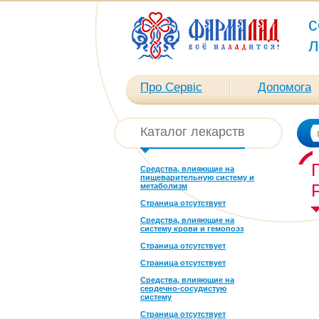
с
л
Про Сервіс
Допомога
Каталог лекарств
Средства, влияющие на
пищеварительную систему и
метаболизм
Страница отсутствует
Средства, влияющие на
систему крови и гемопоэз
Страница отсутствует
Страница отсутствует
Средства, влияющие на
сердечно-сосудистую
систему
Страница отсутствует