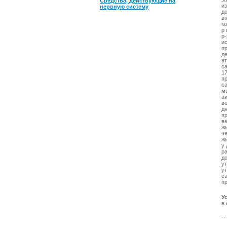
Средства, действующие на
и
нервную систему
д
в
к
р
р-
и
п
д
в
с
17
п
с
м
в
в
дн
п
ве
ж
ч
ж
у 
ра
до
ут
ут
са
п
У
в