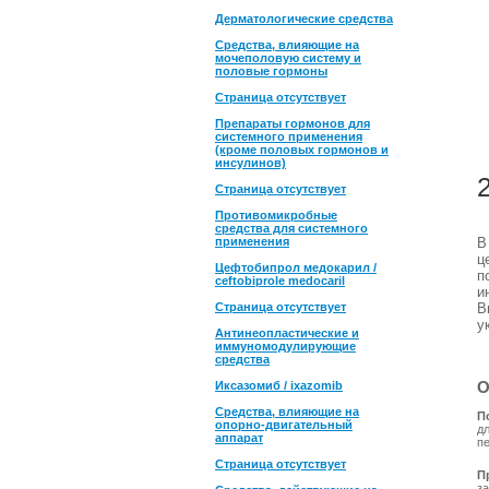
Дерматологические средства
Средства, влияющие на
мочеполовую систему и
половые гормоны
Страница отсутствует
Препараты гормонов для
системного применения
(кроме половых гормонов и
инсулинов)
Страница отсутствует
Противомикробные
средства для системного
применения
ц
Цефтобипрол медокарил /
п
ceftobiprole medocaril
и
Страница отсутствует
В
у
Антинеопластические и
иммуномодулирующие
средства
О
Иксазомиб / ixazomib
Средства, влияющие на
П
опорно-двигательный
д
аппарат
п
Страница отсутствует
П
з