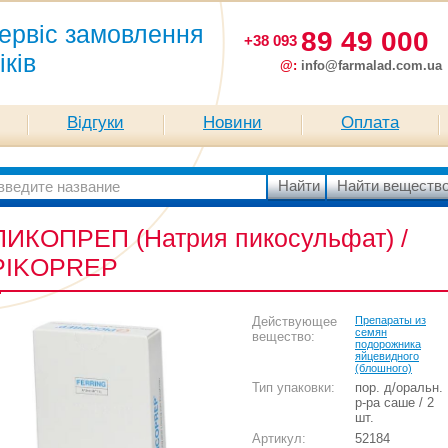
ервіс замовлення
89 49 000
+38 093
іків
@:
info@farmalad.com.ua
Відгуки
Новини
Оплата
ПИКОПРЕП (Натрия пикосульфат) /
PIKOPREP
Действующее
Препараты из
семян
вещество:
подорожника
яйцевидного
(блошного)
Тип упаковки:
пор. д/оральн.
р-ра саше / 2
шт.
Артикул:
52184