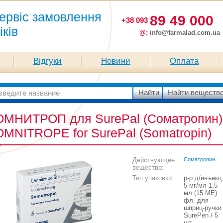
ервіс замовлення
89 49 000
+38 093
іків
@:
info@farmalad.com.ua
Відгуки
Новини
Оплата
ОМНИТРОП для SurePal (Соматропин) 
OMNITROPE for SurePal (Somatropin)
Действующее
Соматропин
вещество:
Тип упаковки:
р-р д/инъекц
5 мг/мл 1,5
мл (15 МЕ)
фл. для
шприц-ручки
SurePen / 5
шт.