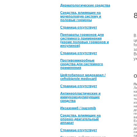
Дерматологические средства
Средства, влияющие на
мочеполовую систему и
половые гормоны
Страница отсутствует
Препараты гормонов для
системного применения
ц
(кроме половых гормонов и
f
инсулинов)
з
Страница отсутствует
В
у
Противомикробные
средства для системного
применения
Цефтобипрол медокарил /
О
ceftobiprole medocaril
П
Страница отсутствует
Л
ка
Антинеопластические и
к
иммуномодулирующие
т
средства
и
н
Иксазомиб / ixazomib
д
ге
Средства, влияющие на
в
опорно-двигательный
Ес
аппарат
п
до
Страница отсутствует
с
п