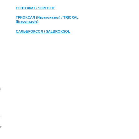
СЕПТОФИТ / SEPTOFIT
ТРИОКСАЛ (Итраконазол) / TRIOXAL
(Itraconazole)
САЛЬБРОКСОЛ / SALBROKSOL
й
,
е