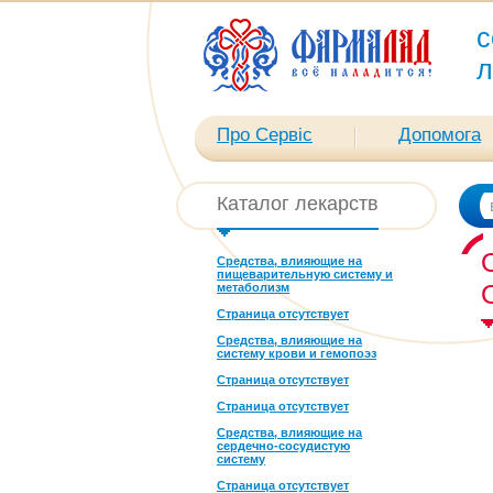
с
л
Про Сервіс
Допомога
Каталог лекарств
Средства, влияющие на
пищеварительную систему и
метаболизм
Страница отсутствует
Средства, влияющие на
систему крови и гемопоэз
Страница отсутствует
Страница отсутствует
Средства, влияющие на
сердечно-сосудистую
систему
Страница отсутствует