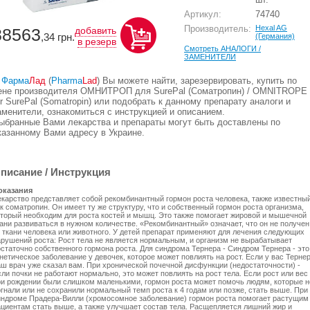
Артикул:
74740
Производитель:
Hexal AG
88563
добавить
,34
грн.
(Германия)
в резерв
Смотреть АНАЛОГИ /
ЗАМЕНИТЕЛИ
В
Фарма
Лад
(
Pharma
Lad
) Вы можете найти, зарезервировать, купить по
ене производителя ОМНИТРОП для SurePal (Соматропин) / OMNITROPE
or SurePal (Somatropin) или подобрать к данному препарату аналоги и
аменители, ознакомиться с инструкцией и описанием.
ыбранные Вами лекарства и препараты могут быть доставлены по
казанному Вами адресу в Украине.
писание / Инструкция
оказания
екарство представляет собой рекомбинантный гормон роста человека, также известны
к соматропин. Он имеет ту же структуру, что и собственный гормон роста организма,
оторый необходим для роста костей и мышц. Это также помогает жировой и мышечной
кани развиваться в нужном количестве. «Рекомбинантный» означает, что он не получен
з ткани человека или животного. У детей препарат применяют для лечения следующих
арушений роста: Рост тела не является нормальным, и организм не вырабатывает
остаточно собственного гормона роста. Для синдрома Тернера - Синдром Тернера - это
нетическое заболевание у девочек, которое может повлиять на рост. Если у вас Тернер
аш врач уже сказал вам. При хронической почечной дисфункции (недостаточности) -
ли почки не работают нормально, это может повлиять на рост тела. Если рост или вес
ри рождении были слишком маленькими, гормон роста может помочь людям, которые н
гнали или не сохранили нормальный темп роста к 4 годам или позже, стать выше. При
индроме Прадера-Вилли (хромосомное заболевание) гормон роста помогает растущим
ациентам стать выше, а также улучшает состав тела. Расщепляется лишний жир и