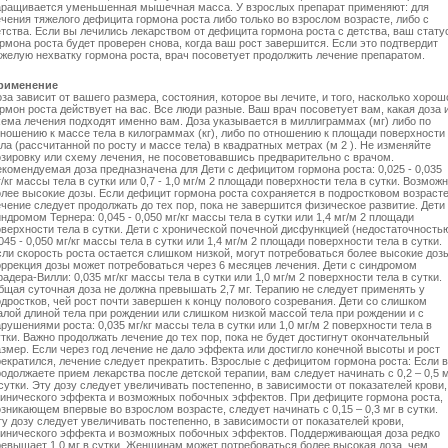
аращивается уменьшенная мышечная масса. У взрослых препарат применяют: для
чения тяжелого дефицита гормона роста либо только во взрослом возрасте, либо с
тства. Если вы лечились лекарством от дефицита гормона роста с детства, ваш стату
рмона роста будет проверен снова, когда ваш рост завершится. Если это подтвердит
яжелую нехватку гормона роста, врач посоветует продолжить лечение препаратом.
рименение
за зависит от вашего размера, состояния, которое вы лечите, и того, насколько хорош
рмон роста действует на вас. Все люди разные. Ваш врач посоветует вам, какая доза 
хема лечения подходят именно вам. Доза указывается в миллиграммах (мг) либо по
тношению к массе тела в килограммах (кг), либо по отношению к площади поверхности
ла (рассчитанной по росту и массе тела) в квадратных метрах (м 2 ). Не изменяйте
озировку или схему лечения, не посоветовавшись предварительно с врачом.
екомендуемая доза предназначена для Дети с дефицитом гормона роста: 0,025 - 0,035
/кг массы тела в сутки или 0,7 - 1,0 мг/м 2 площади поверхности тела в сутки. Возмож
олее высокие дозы. Если дефицит гормона роста сохраняется в подростковом возрасте
чение следует продолжать до тех пор, пока не завершится физическое развитие. Дети
ндромом Тернера: 0,045 - 0,050 мг/кг массы тела в сутки или 1,4 мг/м 2 площади
оверхности тела в сутки. Дети с хронической почечной дисфункцией (недостаточностью
045 - 0,050 мг/кг массы тела в сутки или 1,4 мг/м 2 площади поверхности тела в сутки.
сли скорость роста остается слишком низкой, могут потребоваться более высокие доз
оррекция дозы может потребоваться через 6 месяцев лечения. Дети с синдромом
адера-Вилли: 0,035 мг/кг массы тела в сутки или 1,0 мг/м 2 поверхности тела в сутки.
бщая суточная доза не должна превышать 2,7 мг. Терапию не следует применять у
дростков, чей рост почти завершен к концу полового созревания. Дети со слишком
алой длиной тела при рождении или слишком низкой массой тела при рождении и с
рушениями роста: 0,035 мг/кг массы тела в сутки или 1,0 мг/м 2 поверхности тела в
тки. Важно продолжать лечение до тех пор, пока не будет достигнут окончательный
змер. Если через год лечение не дало эффекта или достигло конечной высоты и рост
рекратился, лечение следует прекратить. Взрослые с дефицитом гормона роста: Если 
одолжаете прием лекарства после детской терапии, вам следует начинать с 0,2 – 0,5 
сутки. Эту дозу следует увеличивать постепенно, в зависимости от показателей крови,
линического эффекта и возможных побочных эффектов. При дефиците гормона роста,
зникающем впервые во взрослом возрасте, следует начинать с 0,15 – 0,3 мг в сутки.
у дозу следует увеличивать постепенно, в зависимости от показателей крови,
линического эффекта и возможных побочных эффектов. Поддерживающая доза редко
ревышает 1,0 мг в сутки. Женщинам может потребоваться более высокая доза, чем