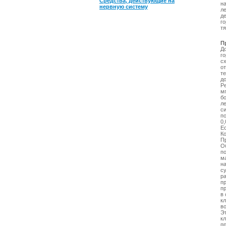
Средства, действующие на
н
нервную систему
ле
де
го
т
П
До
го
с
о
те
д
Р
мг
б
ле
си
п
0,
Е
К
Пр
О
по
м
на
су
ра
п
пр
в 
к
во
Эт
к
п