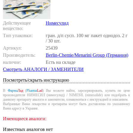
Действующее
Нимесулид
вещество:
Тип упаковки:
гран. д/п сусп. 100 мг пакет однодоз. 2 г
/ 30 шт.
Артикул:
25439
Производитель:
Berlin-Chemie/Menarini Group (Германия)
наличие:
Есть на складе
Смотреть АНАЛОГИ / ЗАМЕНИТЕЛИ
Посмотреть/скрыть инструкцию
В
Фарма
Лад
(
Pharma
Lad
) Вы можете найти, зарезервировать, купить по цене
производителя НИМЕСИЛ (нимесулид) / NIMESIL (nimesulide) или подобрать к
данному препарату аналоги и заменители, ознакомиться с инструкцией и описанием.
Выбранные Вами лекарства и препараты могут быть доставлены по указанному
Вами адресу в Украине.
Имеющиеся аналоги:
Известных аналогов нет