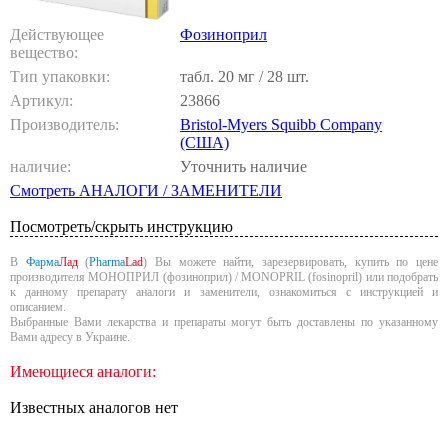
Действующее
Фозиноприл
вещество:
Тип упаковки:
табл. 20 мг / 28 шт.
Артикул:
23866
Производитель:
Bristol-Myers Squibb Company
(США)
наличие:
Уточнить наличие
Смотреть АНАЛОГИ / ЗАМЕНИТЕЛИ
Посмотреть/скрыть инструкцию
В
Фарма
Лад
(
Pharma
Lad
) Вы можете найти, зарезервировать, купить по цене
производителя МОНОПРИЛ (фозиноприл) / MONOPRIL (fosinopril) или подобрать
к данному препарату аналоги и заменители, ознакомиться с инструкцией и
описанием.
Выбранные Вами лекарства и препараты могут быть доставлены по указанному
Вами адресу в Украине.
Имеющиеся аналоги:
Известных аналогов нет