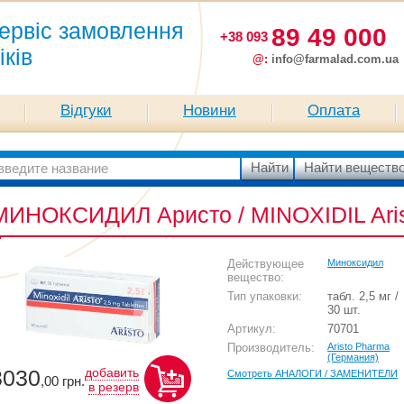
ервіс замовлення
89 49 000
+38 093
іків
@:
info@farmalad.com.ua
Відгуки
Новини
Оплата
МИНОКСИДИЛ Аристо / MINOXIDIL Ari
Действующее
Миноксидил
вещество:
Тип упаковки:
табл. 2,5 мг /
30 шт.
Артикул:
70701
Производитель:
Aristo Pharma
(Германия)
3030
добавить
Смотреть АНАЛОГИ / ЗАМЕНИТЕЛИ
,00
грн.
в резерв