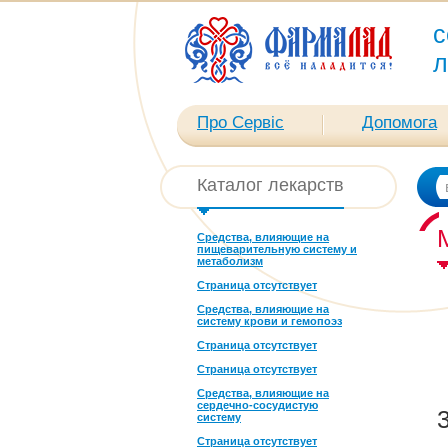
с
л
Про Сервіс
Допомога
Каталог лекарств
Средства, влияющие на
пищеварительную систему и
метаболизм
Страница отсутствует
Средства, влияющие на
систему крови и гемопоэз
Страница отсутствует
Страница отсутствует
Средства, влияющие на
сердечно-сосудистую
систему
Страница отсутствует