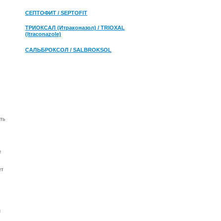
СЕПТОФИТ / SEPTOFIT
ТРИОКСАЛ (Итраконазол) / TRIOXAL
(Itraconazole)
САЛЬБРОКСОЛ / SALBROKSOL
ть
е
ет
й