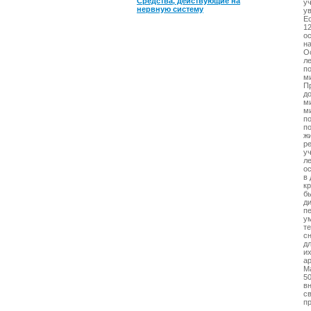
Средства, действующие на
у
нервную систему
у
Е
1
о
н
О
л
по
м
П
д
м
м
п
п
ж
р
у
л
о
в
к
б
д
п
у
т
с
д
их
а
М
50
в
с
п