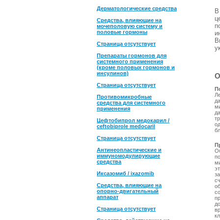
Дерматологические средства
ц
Средства, влияющие на
п
мочеполовую систему и
половые гормоны
и
В
Страница отсутствует
у
Препараты гормонов для
системного применения
(кроме половых гормонов и
инсулинов)
О
Страница отсутствует
П
Л
Противомикробные
д
средства для системного
м
применения
д
т
Цефтобипрол медокарил /
о
ceftobiprole medocaril
бл
Страница отсутствует
П
Антинеопластические и
О
иммуномодулирующие
п
средства
ми
эт
Иксазомиб / ixazomib
з
с
Средства, влияющие на
о
опорно-двигательный
со
аппарат
п
д
Страница отсутствует
в
к