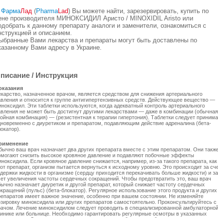
В
Фарма
Лад
(
Pharma
Lad
) Вы можете найти, зарезервировать, купить по
ене производителя МИНОКСИДИЛ Аристо / MINOXIDIL Aristo или
одобрать к данному препарату аналоги и заменители, ознакомиться с
нструкцией и описанием.
ыбранные Вами лекарства и препараты могут быть доставлены по
казанному Вами адресу в Украине.
писание / Инструкция
оказания
екарство, назначенное врачом, является средством для снижения артериального
авления и относится к группе антигипертензивных средств. Действующее вещество —
иноксидил. Эти таблетки используются, когда адекватный контроль артериального
авления не может быть достигнут другими лекарствами — даже в комбинации (обычная
ройная комбинация) — (резистентная к терапии гипертония). Таблетки следует принима
дновременно с диуретиком и препаратом, подавляющим действие адреналина (бета-
окатор).
рименение
бычно ваш врач назначает два других препарата вместе с этим препаратом. Они такж
омогают снизить высокое кровяное давление и подавляют побочные эффекты
ноксидила. Если кровяное давление снижается, например, из-за такого препарата, как
от препарат, организм пытается вернуться к исходному уровню. Это происходит за сч
адержки жидкости в организме (сердцу приходится перекачивать больше жидкости) и за
чет увеличения частоты сердечных сокращений. Чтобы предотвратить это, ваш врач
бычно назначает диуретик и другой препарат, который снижает частоту сердечных
кращений (пульс) (бета-блокатор). Регулярное использование этого продукта и других
репаратов имеет важное значение, особенно при вашем состоянии. Не изменяйте
озировку миноксидила или других препаратов самостоятельно. Проконсультируйтесь с
рачом. Лечение миноксидилом следует проводить в специализированной амбулаторно
линике или больнице. Необходимо гарантировать регулярные осмотры в указанных