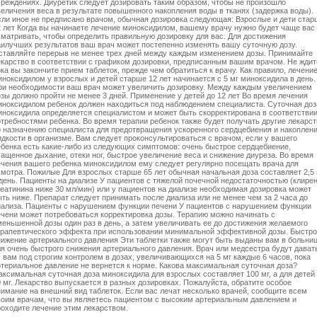
чреждениях. Диуретик следует дозировать таким образом, чтобы не произошло
величения веса в результате повышенного накопления воды в тканях (задержка воды).
сли иное не предписано врачом, обычная дозировка следующая: Взрослые и дети стар
2 лет Когда вы начинаете лечение миноксидилом, вашему врачу нужно будет чаще вас
сматривать, чтобы определить правильную дозировку для вас. Для достижения
аилучших результатов ваш врач может постепенно изменять вашу суточную дозу.
ставляйте перерыв не менее трех дней между каждым изменением дозы. Принимайте
екарство в соответствии с графиком дозировки, предписанным вашим врачом. Не ждит
ка вы закончите прием таблеток, прежде чем обратиться к врачу. Как правило, лечени
иноксидилом у взрослых и детей старше 12 лет начинается с 5 мг миноксидила в день.
ри необходимости ваш врач может увеличить дозировку. Между каждым увеличением
озы должно пройти не менее 3 дней. Применение у детей до 12 лет Во время лечения
иноксидилом ребенок должен находиться под наблюдением специалиста. Суточная доз
иноксидила определяется специалистом и может быть скорректирована в соответствии
отребностями ребенка. Во время терапии ребенок также будет получать другие лекарст
о назначению специалиста для предотвращения ускоренного сердцебиения и накоплен
идкости в организме. Вам следует проконсультироваться с врачом, если у вашего
ебенка есть какие-либо из следующих симптомов: очень быстрое сердцебиение,
чащенное дыхание, отеки ног, быстрое увеличение веса и снижение диуреза. Во время
ечения вашего ребенка миноксидилом ему следует регулярно посещать врача для
смотра. Пожилые Для взрослых старше 65 лет обычная начальная доза составляет 2,5 
 день. Пациенты на диализе У пациентов с тяжелой почечной недостаточностью (клире
реатинина ниже 30 мл/мин) или у пациентов на диализе необходимая дозировка может
ыть ниже. Препарат следует принимать после диализа или не менее чем за 2 часа до
иализа. Пациенты с нарушением функции печени У пациентов с нарушением функции
ечени может потребоваться корректировка дозы. Терапию можно начинать с
меньшенной дозы один раз в день, а затем увеличивать ее до достижения желаемого
ерапевтического эффекта при использовании минимальной эффективной дозы. Быстр
нижение артериального давления Эти таблетки также могут быть выданы вам в больни
ля очень быстрого снижения артериального давления. Врач или медсестра будут дават
 вам под строгим контролем в дозах, увеличивающихся на 5 мг каждые 6 часов, пока
ртериальное давление не вернется к норме. Какова максимальная суточная доза?
аксимальная суточная доза миноксидила для взрослых составляет 100 мг, а для детей
 мг. Лекарство выпускается в разных дозировках. Пожалуйста, обратите особое
нимание на внешний вид таблеток. Если вас лечат несколько врачей, сообщите всем
воим врачам, что вы являетесь пациентом с высоким артериальным давлением и
роходите лечение этим лекарством.