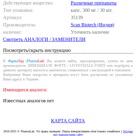
Действующее вещество:
Различные препараты
Тип упаковки:
капс. 300 мг / 30 шт.
Артикул:
35139
Производитель:
Scan Biotech (Индия)
наличие:
Уточнить наличие
Смотреть АНАЛОГИ / ЗАМЕНИТЕЛИ
Посмотреть/скрыть инструкцию
В
Фарма
Лад
(
Pharma
Lad
) Вы можете найти, зарезервировать, купить по цене
производителя ЛИВЕНЦИАЛЕ ФОРТЕ / LIVENTSIALE FORTE или подобрать к
данному препарату аналоги и заменители, ознакомиться с инструкцией и описанием.
Выбранные Вами лекарства и препараты могут быть доставлены по указанному
Вами адресу в Украине.
Имеющиеся аналоги:
Известных аналогов нет
КАРТА САЙТА
2010-2025 © PharmaLad. Усі права захищені. Перед використанням обов`язково ознайомся з
Угодою
про використання сайту