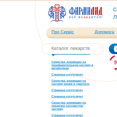
с
л
Про Сервіс
Допомога
Каталог лекарств
Средства, влияющие на
пищеварительную систему и
метаболизм
Страница отсутствует
Средства, влияющие на
систему крови и гемопоэз
Страница отсутствует
Страница отсутствует
Средства, влияющие на
сердечно-сосудистую
систему
Страница отсутствует