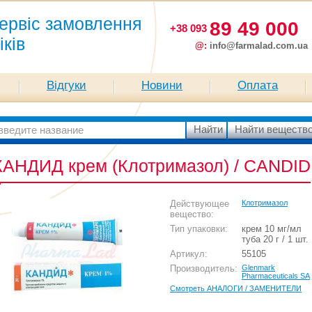
ервіс замовлення
89 49 000
+38 093
іків
@:
info@farmalad.com.ua
Відгуки
Новини
Оплата
КАНДИД крем (Клотримазол) / CANDID
Действующее
Клотримазол
вещество:
Тип упаковки:
крем 10 мг/мл
туба 20 г / 1 шт.
Артикул:
55105
Производитель:
Glenmark
Pharmaceuticals SA
Смотреть АНАЛОГИ / ЗАМЕНИТЕЛИ