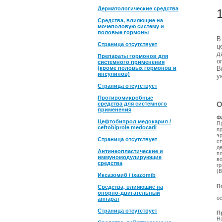
Дерматологические средства
Средства, влияющие на
мочеполовую систему и
половые гормоны
Страница отсутствует
ц
д
Препараты гормонов для
о
системного применения
(кроме половых гормонов и
В
инсулинов)
у
Страница отсутствует
Противомикробные
О
средства для системного
применения
Ф
Цефтобипрол медокарил /
П
ceftobiprole medocaril
п
э
Страница отсутствует
ст
де
Антинеопластические и
пл
иммуномодулирующие
в
средства
г
(B
Иксазомиб / ixazomib
П
Средства, влияющие на
—
опорно-двигательный
о
аппарат
Страница отсутствует
П
Н