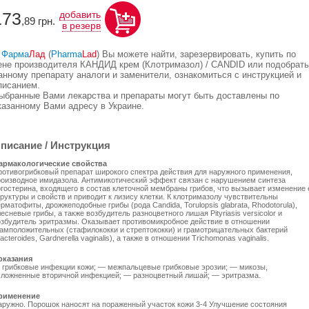
173
добавить
,89
грн.
в резерв
В
Фарма
Лад
(
Pharma
Lad
) Вы можете найти, зарезервировать, купить по
ене производителя КАНДИД крем (Клотримазол) / CANDID или подобрать
анному препарату аналоги и заменители, ознакомиться с инструкцией и
писанием.
ыбранные Вами лекарства и препараты могут быть доставлены по
казанному Вами адресу в Украине.
писание / Инструкция
армакологические свойства
ротивогрибковый препарат широкого спектра действия для наружного применения,
роизводное имидазола. Антимикотический эффект связан с нарушением синтеза
ргостерина, входящего в состав клеточной мембраны грибов, что вызывает изменение 
руктуры и свойств и приводит к лизису клетки. К клотримазолу чувствительны
рматофиты, дрожжеподобные грибы (рода Candida, Torulopsis glabrata, Rhodotorula),
есневые грибы, а также возбудитель разноцветного лишая Pityriasis versicolor и
озбудитель эритразмы. Оказывает противомикробное действие в отношении
рамположительных (стафилококки и стрептококки) и грамотрицательных бактерий
acteroides, Gardnerella vaginalis), а также в отношении Trichomonas vaginalis.
оказания
 грибковые инфекции кожи; — межпальцевые грибковые эрозии; — микозы,
сложненные вторичной инфекцией; — разноцветный лишай; — эритразма.
рименение
аружно. Порошок наносят на пораженный участок кожи 3-4 Улучшение состояния