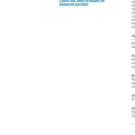
Средства, действующие на
н
нервную систему
п
з
п
с
не
м
п
П
—
в
ла
П
М
п
зу
В
К
о
с
П
В
У
П
Ср