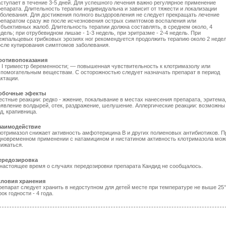
аступает в течение 3-5 дней. Для успешного лечения важно регулярное применение
репарата. Длительность терапии индивидуальна и зависит от тяжести и локализации
аболевания. Для достижения полного выздоровления не следует прекращать лечение
репаратом сразу же после исчезновения острых симптомов воспаления или
убъективных жалоб. Длительность терапии должна составлять, в среднем около, 4
дель; при отрубевидном лишае - 1-3 недель, при эритразме - 2-4 недель. При
ежпальцевых грибковых эрозиях ног рекомендуется продолжить терапию около 2 неде
осле купирования симптомов заболевания.
ротивопоказания
 I триместр беременности; — повышенная чувствительность к клотримазолу или
спомогательным веществам. С осторожностью следует назначать препарат в период
ктации.
обочные эфекты
естные реакции: редко - жжение, покалывание в местах нанесения препарата, эритема
оявление волдырей, отек, раздражение, шелушение. Аллергические реакции: возможны
д, крапивница.
заимодействие
лотримазол снижает активность амфотерицина В и других полиеновых антибиотиков. П
дновременном применении с натамицином и нистатином активность клотримазола мож
нижаться.
ередозировка
 настоящее время о случаях передозировки препарата Кандид не сообщалось.
словия хранения
репарат следует хранить в недоступном для детей месте при температуре не выше 25°
ок годности - 4 года.