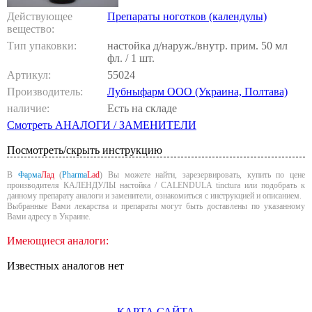
Действующее
Препараты ноготков (календулы)
вещество:
Тип упаковки:
настойка д/наруж./внутр. прим. 50 мл
фл. / 1 шт.
Артикул:
55024
Производитель:
Лубныфарм ООО (Украина, Полтава)
наличие:
Есть на складе
Смотреть АНАЛОГИ / ЗАМЕНИТЕЛИ
Посмотреть/скрыть инструкцию
В
Фарма
Лад
(
Pharma
Lad
) Вы можете найти, зарезервировать, купить по цене
производителя КАЛЕНДУЛЫ настойка / CALENDULA tinctura или подобрать к
данному препарату аналоги и заменители, ознакомиться с инструкцией и описанием.
Выбранные Вами лекарства и препараты могут быть доставлены по указанному
Вами адресу в Украине.
Имеющиеся аналоги:
Известных аналогов нет
КАРТА САЙТА