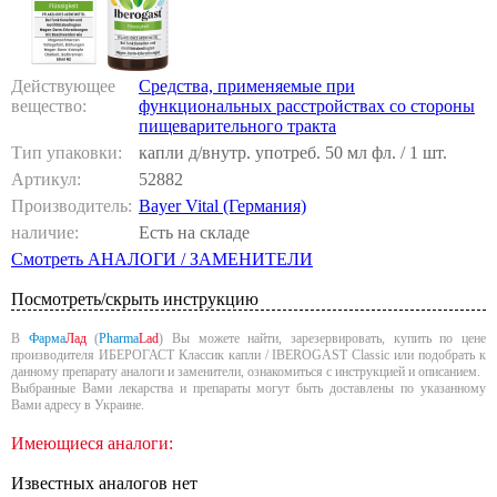
Действующее
Средства, применяемые при
вещество:
функциональных расстройствах со стороны
пищеварительного тракта
Тип упаковки:
капли д/внутр. употреб. 50 мл фл. / 1 шт.
Артикул:
52882
Производитель:
Bayer Vital (Германия)
наличие:
Есть на складе
Смотреть АНАЛОГИ / ЗАМЕНИТЕЛИ
Посмотреть/скрыть инструкцию
В
Фарма
Лад
(
Pharma
Lad
) Вы можете найти, зарезервировать, купить по цене
производителя ИБЕРОГАСТ Классик капли / IBEROGAST Classic или подобрать к
данному препарату аналоги и заменители, ознакомиться с инструкцией и описанием.
Выбранные Вами лекарства и препараты могут быть доставлены по указанному
Вами адресу в Украине.
Имеющиеся аналоги:
Известных аналогов нет