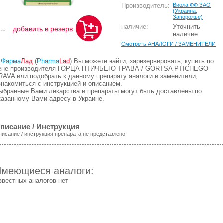
Производитель:
Виола ФФ ЗАО
(Украина,
Запорожье)
наличие:
Уточнить
добавить в резерв
,--
наличие
Смотреть АНАЛОГИ / ЗАМЕНИТЕЛИ
В
Фарма
Лад
(
Pharma
Lad
) Вы можете найти, зарезервировать, купить по
ене производителя ГОРЦА ПТИЧЬЕГО ТРАВА / GORTSA PTICHEGO
RAVA или подобрать к данному препарату аналоги и заменители,
знакомиться с инструкцией и описанием.
ыбранные Вами лекарства и препараты могут быть доставлены по
казанному Вами адресу в Украине.
писание / Инструкция
писание / инструкция препарата не представлено
Имеющиеся аналоги:
звестных аналогов нет