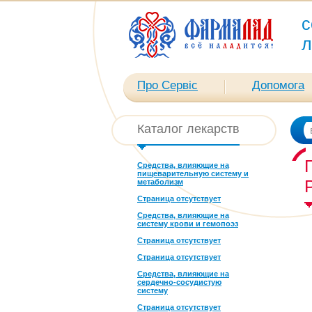
с
л
Про Сервіс
Допомога
Каталог лекарств
Средства, влияющие на
пищеварительную систему и
метаболизм
Страница отсутствует
Средства, влияющие на
систему крови и гемопоэз
Страница отсутствует
Страница отсутствует
Средства, влияющие на
сердечно-сосудистую
систему
Страница отсутствует