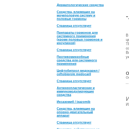
Дерматологические средства
Средства, влияющие на
-
мочеполовую систему и
половые гормоны
Страница отсутствует
Препараты гормонов для
системного применения
ц
(кроме половых гормонов и
инсулинов)
T
о
Страница отсутствует
В
у
Противомикробные
средства для системного
применения
Цефтобипрол медокарил /
О
ceftobiprole medocaril
О
Страница отсутствует
Антинеопластические и
иммуномодулирующие
средства
Иксазомиб / ixazomib
И
Средства, влияющие на
опорно-двигательный
аппарат
Страница отсутствует