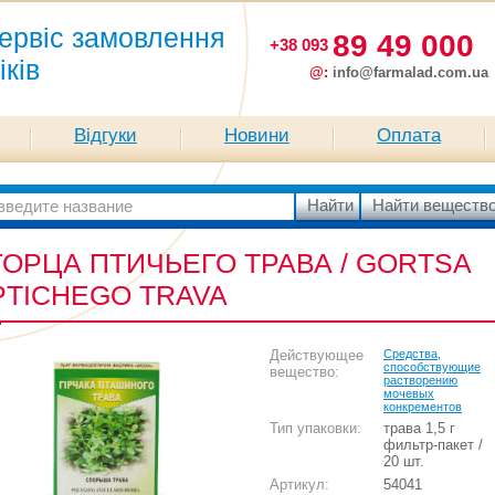
ервіс замовлення
89 49 000
+38 093
іків
@:
info@farmalad.com.ua
Відгуки
Новини
Оплата
ГОРЦА ПТИЧЬЕГО ТРАВА / GORTSA
PTICHEGO TRAVA
Действующее
Средства,
способствующие
вещество:
растворению
мочевых
конкрементов
Тип упаковки:
трава 1,5 г
фильтр-пакет /
20 шт.
Артикул:
54041