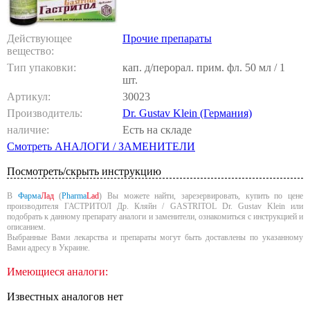
Действующее
Прочие препараты
вещество:
Тип упаковки:
кап. д/перорал. прим. фл. 50 мл / 1
шт.
Артикул:
30023
Производитель:
Dr. Gustav Klein (Германия)
наличие:
Есть на складе
Смотреть АНАЛОГИ / ЗАМЕНИТЕЛИ
Посмотреть/скрыть инструкцию
В
Фарма
Лад
(
Pharma
Lad
) Вы можете найти, зарезервировать, купить по цене
производителя ГАСТРИТОЛ Др. Кляйн / GASTRITOL Dr. Gustav Klein или
подобрать к данному препарату аналоги и заменители, ознакомиться с инструкцией и
описанием.
Выбранные Вами лекарства и препараты могут быть доставлены по указанному
Вами адресу в Украине.
Имеющиеся аналоги:
Известных аналогов нет