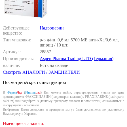
Действующее
Надропарин
вещество:
Тип упаковки:
р-р д/ин. 0,6 мл 5700 МЕ анти-Xа/0,6 мл,
шприц / 10 шт.
Артикул:
28857
Производитель:
Aspen Pharma Trading LTD (Германия)
наличие:
Есть на складе
Смотреть АНАЛОГИ / ЗАМЕНИТЕЛИ
Посмотреть/скрыть инструкцию
В
Фарма
Лад
(
Pharma
Lad
) Вы можете найти, зарезервировать, купить по цене
производителя ФРАКСИПАРИН (надропарин кальция) / FRAXIPARINE (nadroparin
calcium) или подобрать к данному препарату аналоги и заменители, ознакомиться с
инструкцией и описанием.
Выбранные Вами лекарства и препараты могут быть доставлены по указанному
Вами адресу в Украине.
Имеющиеся аналоги: