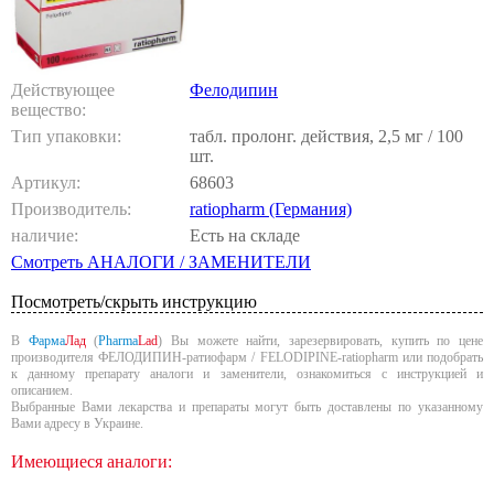
Действующее
Фелодипин
вещество:
Тип упаковки:
табл. пролонг. действия, 2,5 мг / 100
шт.
Артикул:
68603
Производитель:
ratiopharm (Германия)
наличие:
Есть на складе
Смотреть АНАЛОГИ / ЗАМЕНИТЕЛИ
Посмотреть/скрыть инструкцию
В
Фарма
Лад
(
Pharma
Lad
) Вы можете найти, зарезервировать, купить по цене
производителя ФЕЛОДИПИН-ратиофарм / FELODIPINE-ratiopharm или подобрать
к данному препарату аналоги и заменители, ознакомиться с инструкцией и
описанием.
Выбранные Вами лекарства и препараты могут быть доставлены по указанному
Вами адресу в Украине.
Имеющиеся аналоги: