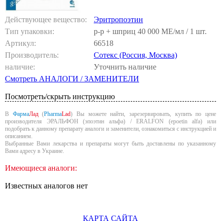
Действующее вещество:
Эритропоэтин
Тип упаковки:
р-р + шприц 40 000 МЕ/мл / 1 шт.
Артикул:
66518
Производитель:
Сотекс (Россия, Москва)
наличие:
Уточнить наличие
Смотреть АНАЛОГИ / ЗАМЕНИТЕЛИ
Посмотреть/скрыть инструкцию
В
Фарма
Лад
(
Pharma
Lad
) Вы можете найти, зарезервировать, купить по цене
производителя ЭРАЛЬФОН (эпоэтин альфа) / ERALFON (epoetin alfa) или
подобрать к данному препарату аналоги и заменители, ознакомиться с инструкцией и
описанием.
Выбранные Вами лекарства и препараты могут быть доставлены по указанному
Вами адресу в Украине.
Имеющиеся аналоги:
Известных аналогов нет
КАРТА САЙТА