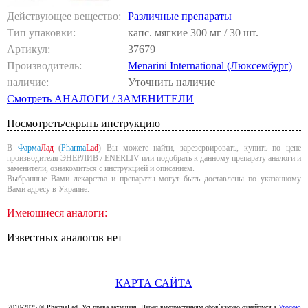
Действующее вещество:
Различные препараты
Тип упаковки:
капс. мягкие 300 мг / 30 шт.
Артикул:
37679
Производитель:
Menarini International (Люксембург)
наличие:
Уточнить наличие
Смотреть АНАЛОГИ / ЗАМЕНИТЕЛИ
Посмотреть/скрыть инструкцию
В
Фарма
Лад
(
Pharma
Lad
) Вы можете найти, зарезервировать, купить по цене
производителя ЭНЕРЛИВ / ENERLIV или подобрать к данному препарату аналоги и
заменители, ознакомиться с инструкцией и описанием.
Выбранные Вами лекарства и препараты могут быть доставлены по указанному
Вами адресу в Украине.
Имеющиеся аналоги:
Известных аналогов нет
КАРТА САЙТА
2010-2025 © PharmaLad. Усі права захищені. Перед використанням обов`язково ознайомся з
Угодою