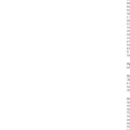
в
в
к
п
с
ж
0
т
о
н
с
у
х
в
5-
те
П
и
П
Э
в
х
л
О
п
н
п
Па
те
а
к
Н