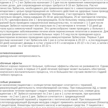
ведение в 17 ч 2 мл Эрбисола назначают 2-3 дня после применения химиопрепаратов в
ысоких дозах, для сопровождения которых требуется 8-16 мл Эрбисола. Расчет
оличества Эрбисола, необходимого для применения вместе с химиотерапевтическими
репаратами с целью предотвращения их побочного действия на здоровые ткани провод
 учетом вводимой дозы химиопрепаратов. Например, 2 мл препарата Эрбисол
елательно вводить перед каждыми 25-30 мг доксорубицина, 25 мг препаратов платины,
,5-0,75 г циклофосфана или 1 г флуороурацила. Если больному перед химиолучевой
ерапией было проведено хирургическое вмешательство, то начиная с 1-3 дня после
перации Эрбисол назначают в/м взрослым по 2 мл вечером в течение 7-10 дней до
ачала курса химиолучевой терапии. Это целесообразно также проводить у больных с
опутствующими заболеваниями печени и/или перенесенным гепатитом в анамнезе. Дл
лучшения физического состояния больных через 3-5 нед после проведения курса
имиотерапии возможно проведение курса иммунотерапии Эрбисолом. Первые 3 дня
зрослым назначают 2 мл Эрбисола в/м 1 раз в сутки вечером в 20-22 ч, а последующие
10 дней назначают дважды в сутки: утром в 6-8 ч и вечером в 20-22 ч по 2 мл, а затем 
чение 7 дней - по 2 мл вечером в 20-22 ч.
ротивопоказания
ндивидуальная непереносимость.
обочные эфекты
рбисол хорошо переносят больные, побочные эффекты обычно не развиваются. Одна
 некоторых случаях в первые 2-5 дней лечения препарат может вызывать обострение
ронического воспалительного процесса, что в большинстве случаев является стадией
ечебного процесса.
собые указания
ри назначении пациентам с холециститом препарат сочетается с терапией,
ормализующей деятельность гепатобилиарной системы. При повышенном АД, а также
ри кризовом течении препарат следует применять с осторожностью, снижая дозу.
циентам с АГ Эрбисол назначают по 2 мл 1 раз в 1 сутки вечером, при кризовом
чении - по 2 мл 1 раз в 2 дня. Эрбисол сочетается с эридикационной
нтихеликобактерной терапией у пациентов с пептической язвой. При повышенной
ислотопродуцирующей функции желудка следует применять антисекреторные (блокато
2-рецепторов, блокаторы протонного насоса) и антацидные средства. У пациентов с