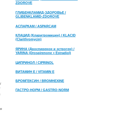
ZDOROVE
ГЛИБЕНКЛАМИД-ЗДОРОВЬЕ /
GLIBENKLAMID-ZDOROVE
АСПАРКАМ / ASPARCAM
КЛАЦИД (Кларитромицин) / KLACID
(Clarithromycin)
ЯРИНА (Дроспиренон и эстроген) /
YARINA (Drospirenone + Estradiol)
ЦИПРИНОЛ / CIPRINOL
ВИТАМИН Е / VITAMIN E
БРОМГЕКСИН / BROMHEXINE
у
.
ГАСТРО-НОРМ / GASTRO-NORM
и
им