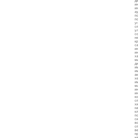
д
и
и
а
п
п
у
с
у
с
н
к
с
и
и
х
м
д
и
и
а
х
и
м
ин
ин
к
с
х
н
к
п
с
в
с
в
п
н