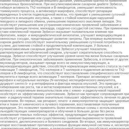
инамике показателей функции внешнего дыхания, уменьшении кратности применения
нгаляционных бронхолитиков. При инсулинозависимом сахарном диабете Эрбисол,
нгибируя активность Тh2-хелперов и В-лимфоцитов, уменьшает интенсивность
утоиммунного процесса, а активизируя макрофаги, способствует репарации
оврежденных b-клеток поджелудочной железы, что приводит к уменьшению суточной
отребности в инъекциях инсулина, а также к стойкой компенсации нарушений
глеводного и липидного обмена, уменьшению перекисного окисления липидов. Это
пособствует уменьшению или устранению клинических проявлений заболевания и
лучшению функции печени, миокарда, сердечно-сосудистой системы. При применении
оставе комплексной терапии Эрбисол оказывает положительное влияние при
ейропатиях, макро- и микродиабетической ангиопатии, улучшает микроциркуляцию в
ровеносных сосудах, предотвращает развитие гангрены. При впервые выявленном
ахарном диабете способствует значительному уменьшению суточной потребности в
нсулине, достижению стойкой и продолжительной компенсации. У больных с
нсулиннезависимым сахарным диабетом Эрбисол улучшает показатели,
арактеризующие метаболический синдром, улучшает сократительную способность
иокарда. Эрбисол способствует улучшению уровня качества жизни больных сахарным
иабетом. При онкологических заболеваниях применение Эрбисола, в отличие от других
ммуномодуляторов, оказывает прежде всего не иммуностимулирующее, а
ммунокорригирующее действие, способствуя нормализации иммунного статуса за счет
ктивизации Т-лимфоцитов, Тh1-хелперов и Т-киллеров и подавления активности Тh2-
елперов и В-лимфоцитов, что способствует восстановлению специфического клеточно
ммунитета и прежде всего активизации Т-киллеров. Препарат активизирует также
акрофаги и натуральные киллеры (N-киллеры) неспецифического иммунитета,
дуцирует синтез b- и g-интерферона и фактора некроза опухолей. Это приводит к
гибированию как роста, так и метастазирования злокачественных опухолей, а в
омплексе с оперативным вмешательством или с химио- и радиолучевой терапией
пособствует их эффективному уничтожению. Эрбисол как препарат сопровождения при
имио- и радиолучевой терапии значительно повышает эффективность лечения по двум
аправлениям. Во-первых, как репарант, гепато- и иммунопротектор защищает здоровые
летки и ткани от химического и лучевого поражения, восстанавливая полученные
овреждения. Это позволяет применять более интенсивные схемы с использованием
ильнодействующих химиопрепаратов и облучения в больших дозах без риска
озникновения тяжелых побочных эффектов, предупреждает выпадение волос,
пособствует устранению или существенному снижению выраженности проявлений
егетативного, диспепсического и болевого синдромов. Во-вторых, как иммунокорректор
репарат восстанавливает противоопухолевые функции иммунной системы и, несмотря
а повреждающее действие химио- и радиолучевой терапии, способствует нормализаци