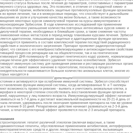
ммунного статуса больных после лечения до параметров, сопоставимых с параметра
мунного статуса здоровых лиц. Это позволяет, в отличие от стандартной химио- и
адиолучевой терапии, мобилизовать защитные противоопухолевые функции организма
ак во время лечения, так и в межкурсовые периоды, что способствует в дальнейшем
овышению их роли и улучшению качества жизни больных, а также возможности
амещения некоторых курсов химиолучевой терапии на курсы иммунотерапии и
ммунокоррекции Эрбисолом. В ходе клинических исследований при применении
рбисола отмечено уменьшение количества повторных интенсивных курсов химио- и
адиолучевой терапии, необходимых в ближайшие сроки, а также снижение частоты
озникновения новых метастазов в период между плановыми курсами лечения. Эрбисол
вляется адаптогеном, повышающим защитные и адаптационные функции организма.
екомендуется применять в составе комплексной терапии последствий радиационного
оздействия и экологического загрязнения. Препарат проявляет радиопротекторный
ффект, что связано с его мембраностабилизирующими и антиоксидантными свойствам
ктивацией процессов репарации как на общеклеточном, так и на генетическом
активизирует ДНК-полимеразу-В - репарант генетического кода) уровнях, нормализацие
ункции печени для эффективного удаления токсичных ксенобиотиков. Эрбисол
ктивирует иммунную систему для проведения ревизии и реставрации различных орган
систем, что имеет важное значение в геронтологии, поскольку в процессе
изнедеятельности накапливается большое количество аномальных клеток, многие из
оторых находятся в
\\\\\\\\\\\\\\\\\\\\\\\\\\\\\\\\\\\\\\\\\\\\\\\\\\\\\\\\\\\\"дремлющем\\\\\\\\\\\\\\\\\\\\\\\\\\\\\\\\\\\\\\\\\\\\\\\\\\\\\\\\\\\\\\\"
остоянии и активируются при ослаблении иммунной системы. Эрбисол способствует
осстановлению функции иммунной системы, когда активированные N- и Т-киллеры
меют возможность провести ревизию - выявить и уничтожить аномальные клетки, а
акрофаги в некоторой степени способствовать восстановлению функции органов и
каней, нарушенных у лиц пожилого возраста. Иммуномодулирующий эффект начинает
звиваться на 5-7-й день и достигает максимальной выраженности на 20-21-й день от
ачала лечения, удерживаясь после окончания применения препарата на том же уровне
е в течение 8-10 дней. Репаративное действие начинает развиваться на 2-3-й день
ечения, а гепатопротекторный эффект проявляется после 2-3 инъекций препарата.
оказания
строэнтерология: гепатит различной этиологии (включая вирусные, а также
едикаментозные гепатиты, обусловленные применением антибиотиков, интерферонов,
имиотерапевтических средств и других лекарственных препаратов, вызывающих