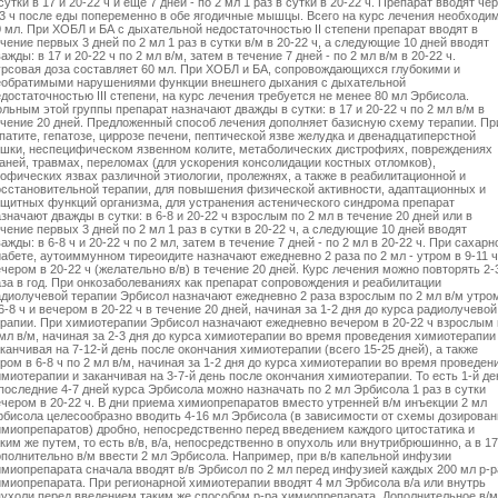
сутки в 17 и 20-22 ч и еще 7 дней - по 2 мл 1 раз в сутки в 20-22 ч. Препарат вводят че
-3 ч после еды попеременно в обе ягодичные мышцы. Всего на курс лечения необходи
0 мл. При ХОБЛ и БА с дыхательной недостаточностью ІІ степени препарат вводят в
чение первых 3 дней по 2 мл 1 раз в сутки в/м в 20-22 ч, а следующие 10 дней вводят
ажды: в 17 и 20-22 ч по 2 мл в/м, затем в течение 7 дней - по 2 мл в/м в 20-22 ч.
урсовая доза составляет 60 мл. При ХОБЛ и БА, сопровождающихся глубокими и
еобратимыми нарушениями функции внешнего дыхания с дыхательной
достаточностью III степени, на курс лечения требуется не менее 80 мл Эрбисола.
льным этой группы препарат назначают дважды в сутки: в 17 и 20-22 ч по 2 мл в/м в
ечение 20 дней. Предложенный способ лечения дополняет базисную схему терапии. Пр
патите, гепатозе, циррозе печени, пептической язве желудка и двенадцатиперстной
ишки, неспецифическом язвенном колите, метаболических дистрофиях, повреждениях
каней, травмах, переломах (для ускорения консолидации костных отломков),
рофических язвах различной этиологии, пролежнях, а также в реабилитационной и
осстановительной терапии, для повышения физической активности, адаптационных и
ащитных функций организма, для устранения астенического синдрома препарат
значают дважды в сутки: в 6-8 и 20-22 ч взрослым по 2 мл в течение 20 дней или в
чение первых 3 дней по 2 мл 1 раз в сутки в 20-22 ч, а следующие 10 дней вводят
ажды: в 6-8 ч и 20-22 ч по 2 мл, затем в течение 7 дней - по 2 мл в 20-22 ч. При сахар
абете, аутоиммунном тиреоидите назначают ежедневно 2 раза по 2 мл - утром в 9-11 ч
чером в 20-22 ч (желательно в/в) в течение 20 дней. Курс лечения можно повторять 2-
аза в год. При онкозаболеваниях как препарат сопровождения и реабилитации
адиолучевой терапии Эрбисол назначают ежедневно 2 раза взрослым по 2 мл в/м утро
6-8 ч и вечером в 20-22 ч в течение 20 дней, начиная за 1-2 дня до курса радиолучевой
ерапии. При химиотерапии Эрбисол назначают ежедневно вечером в 20-22 ч взрослым 
мл в/м, начиная за 2-3 дня до курса химиотерапии во время проведения химиотерапии
канчивая на 7-12-й день после окончания химиотерапии (всего 15-25 дней), а также
ром в 6-8 ч по 2 мл в/м, начиная за 1-2 дня до курса химиотерапии во время проведен
миотерапии и заканчивая на 3-7-й день после окончания химиотерапии. То есть 1-й де
последние 4-7 дней курса Эрбисола можно назначать по 2 мл Эрбисола 1 раз в сутки
ечером в 20-22 ч. В дни приема химиопрепаратов вместо утренней в/м инъекции 2 мл
рбисола целесообразно вводить 4-16 мл Эрбисола (в зависимости от схемы дозирован
имиопрепаратов) дробно, непосредственно перед введением каждого цитостатика и
ким же путем, то есть в/в, в/а, непосредственно в опухоль или внутрибрюшинно, а в 17
ополнительно в/м ввести 2 мл Эрбисола. Например, при в/в капельной инфузии
имиопрепарата сначала вводят в/в Эрбисол по 2 мл перед инфузией каждых 200 мл р-р
имиопрепарата. При регионарной химиотерапии вводят 4 мл Эрбисола в/а или внутрь
пухоли перед введением таким же способом р-ра химиопрепарата. Дополнительное в/м