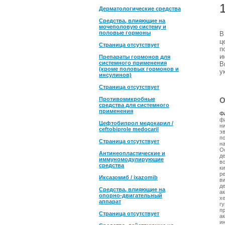
Дерматологические средства
Средства, влияющие на
мочеполовую систему и
половые гормоны
ц
Страница отсутствует
п
и
Препараты гормонов для
системного применения
В
(кроме половых гормонов и
у
инсулинов)
Страница отсутствует
Противомикробные
О
средства для системного
применения
Ф
ф
Цефтобипрол медокарил /
н
ceftobiprole medocaril
э
п
Страница отсутствует
н
О
Антинеопластические и
д
иммуномодулирующие
во
средства
к
р
Иксазомиб / ixazomib
в
д
Средства, влияющие на
а
опорно-двигательный
х
аппарат
г
п
Страница отсутствует
а
ин