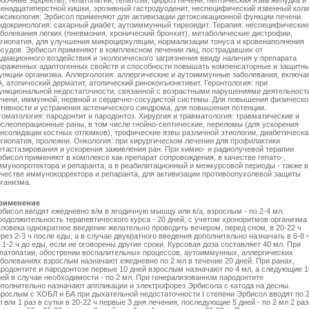
бочные эффекты), гепатопатии, гепатозы, цирроз печени, пептическая язва желудка и
венадцатиперстной кишки, эрозивный гастродуоденит, неспецифический язвенный коли
оксикология: Эрбисол применяют для активизации детоксикационной функции печени.
ндокринология: сахарный диабет, аутоиммунный тиреоидит. Терапия: неспецифические
аболевания легких (пневмония, хронический бронхит), метаболические дистрофии,
нгиопатия, для улучшения микроциркуляции, нормализации тонуса и кровенаполнения
осудов. Эрбисол применяют в комплексном лечении лиц, пострадавших от
адиационного воздействия и экологического загрязнения ввиду наличия у препарата
ыраженных адаптогенных свойств и способности повышать компенсаторные и защитн
ункции организма. Аллергология: аллергические и аутоиммунные заболевания, включа
, атопический дерматит, атопический риноконъюнктивит. Геронтология: при
ункциональной недостаточности, связанной с возрастными нарушениями деятельност
ечени, иммунной, нервной и сердечно-сосудистой системы. Для повышения физическо
ктивности и устранения астенического синдрома, для повышения потенции.
оматология: пародонтит и пародонтоз. Хирургия и травматология: травматические и
ослеоперационные раны, в том числе гнойно-септические, переломы (для ускорения
онсолидации костных отломков), трофические язвы различной этиологии, диабетическа
нгиопатия, пролежни. Онкология: при хирургическом лечении для профилактики
етастазирования и ускорения заживления ран. При химио- и радиолучевой терапии
рбисол применяют в комплексе как препарат сопровождения, в качестве гепато-,
ммунопротектора и репаранта, а в реабилитационный и межкурсовой периоды - также в
ачестве иммунокорректора и репаранта, для активизации противоопухолевой защиты
рганизма.
рименение
бисол вводят ежедневно в/м в ягодичную мышцу или в/а, взрослым - по 2-4 мл.
родолжительность терапевтического курса - 20 дней; с учетом хроноритмов организма
еловека однократное введение желательно проводить вечером, перед сном, в 20-22 ч
рез 2-3 ч после еды, а в случае двукратного введения дополнительно назначать в 6-8 
 1-2 ч до еды, если не оговорены другие сроки. Курсовая доза составляет 40 мл. При
епатопатии, обострении воспалительных процессов, аутоиммунных, аллергических
аболеваниях взрослым назначают ежедневно по 2 мл в течение 20 дней. При ранах,
ародонтите и пародонтозе первые 10 дней взрослым назначают по 4 мл, а следующие 1
ней в случае необходимости - по 2 мл. При генерализованном пародонтите
ополнительно назначают аппликации и электрофорез Эрбисола с катода на десны.
зрослым с ХОБЛ и БА при дыхательной недостаточности І степени Эрбисол вводят по 
 в/м 1 раз в сутки в 20-22 ч первые 3 дня лечения, последующие 5 дней - по 2 мл 2 раз