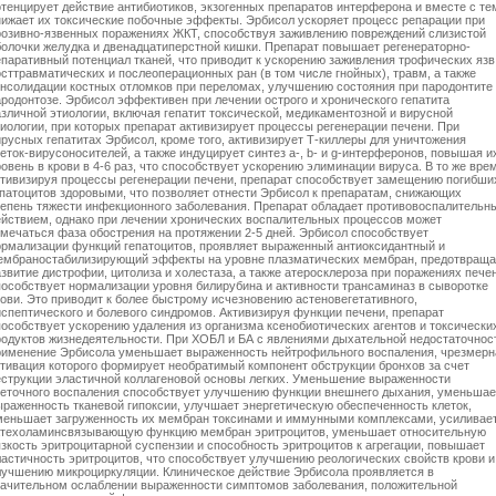
отенцирует действие антибиотиков, экзогенных препаратов интерферона и вместе с те
нижает их токсические побочные эффекты. Эрбисол ускоряет процесс репарации при
розивно-язвенных поражениях ЖКТ, способствуя заживлению повреждений слизистой
болочки желудка и двенадцатиперстной кишки. Препарат повышает регенераторно-
епаративный потенциал тканей, что приводит к ускорению заживления трофических язв
осттравматических и послеоперационных ран (в том числе гнойных), травм, а также
онсолидации костных отломков при переломах, улучшению состояния при пародонтите
ародонтозе. Эрбисол эффективен при лечении острого и хронического гепатита
азличной этиологии, включая гепатит токсической, медикаментозной и вирусной
тиологии, при которых препарат активизирует процессы регенерации печени. При
ирусных гепатитах Эрбисол, кроме того, активизирует Т-киллеры для уничтожения
еток-вирусоносителей, а также индуцирует синтез a-, b- и g-интерферонов, повышая и
овень в крови в 4-6 раз, что способствует ускорению элиминации вируса. В то же вре
ктивизируя процессы регенерации печени, препарат способствует замещению погибши
епатоцитов здоровыми, что позволяет отнести Эрбисол к препаратам, снижающих
тепень тяжести инфекционного заболевания. Препарат обладает противовоспалительн
ействием, однако при лечении хронических воспалительных процессов может
тмечаться фаза обострения на протяжении 2-5 дней. Эрбисол способствует
ормализации функций гепатоцитов, проявляет выраженный антиоксидантный и
ембраностабилизирующий эффекты на уровне плазматических мембран, предотвраща
звитие дистрофии, цитолиза и холестаза, а также атеросклероза при поражениях пече
пособствует нормализации уровня билирубина и активности трансаминаз в сыворотке
рови. Это приводит к более быстрому исчезновению астеновегетативного,
испептического и болевого синдромов. Активизируя функции печени, препарат
пособствует ускорению удаления из организма ксенобиотических агентов и токсически
родуктов жизнедеятельности. При ХОБЛ и БА с явлениями дыхательной недостаточнос
рименение Эрбисола уменьшает выраженность нейтрофильного воспаления, чрезмерн
ктивация которого формирует необратимый компонент обструкции бронхов за счет
еструкции эластичной коллагеновой основы легких. Уменьшение выраженности
леточного воспаления способствует улучшению функции внешнего дыхания, уменьшае
ыраженность тканевой гипоксии, улучшает энергетическую обеспеченность клеток,
меньшает загруженность их мембран токсинами и иммунными комплексами, усиливае
атехоламинсвязывающую функцию мембран эритроцитов, уменьшает относительную
язкость эритроцитарной суспензии и способность эритроцитов к агрегации, повышает
ластичность эритроцитов, что способствует улучшению реологических свойств крови и
лучшению микроциркуляции. Клиническое действие Эрбисола проявляется в
начительном ослаблении выраженности симптомов заболевания, положительной