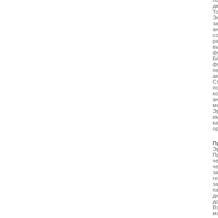
по
д
Т
Э
з
а
с
р
в
ф
БА
ф
п
а
Ст
п
к
а
м
Э
и
к
о
П
Эр
П
ч
че
за
г
з
п
д
д
В
мл