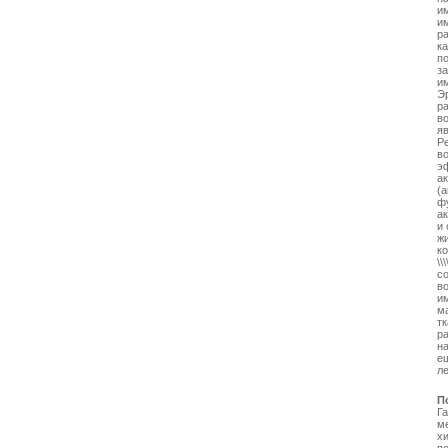
и
им
р
к
п
з
и
Э
р
в
я
Р
в
э
а
(
ф
а
и 
ж
к
\\\
с
в
и
м
т
ра
н
ещ
л
П
Га
м
х