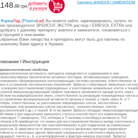
Смотреть АНАЛОГИ / ЗАМЕНИТЕЛИ
1148
добавить
,88
грн.
в резерв
В
Фарма
Лад
(
Pharma
Lad
) Вы можете найти, зарезервировать, купить по
ене производителя ЭРБИСОЛ ЭКСТРА раствор / ERBISOL EXTRA или
одобрать к данному препарату аналоги и заменители, ознакомиться с
нструкцией и описанием.
ыбранные Вами лекарства и препараты могут быть доставлены по
казанному Вами адресу в Украине.
писание / Инструкция
армакологические свойства
армакологическая активность препарата определяется содержанием в нем
изкомолекулярных биологически активных пептидов, активизирующих природные,
волюционно сформированные контролирующие системы организма, ответственные за
оиск и устранение патологических изменений. Эрбисол стимулирует иммунную систем
а ускорение восстановления поврежденных и уничтожение аномальных клеток и тканей
сновной иммуномодулирующий эффект препарата проявляется прежде всего через
ействие на макрофагальное звено, ответственное за репарацию поврежденных клеток 
сстановление функциональной активности органов и тканей, а также через N- и Т-
иллеры, ответственные за уничтожение поврежденных клеток, неспособных к
егенерации, или аномальных клеток (мутантных, злокачественных, клеток-
ирусоносителей и др.) и тканей. В то же время Эрбисол обладает иммунокорригирующ
ействием и при нарушениях иммунного статуса способствует его нормализации,
ктивизируя Т-лимфоциты, Тh1-хелперы и Т-киллеры и ингибируя активность Тh2-
елперов и В-лимфоцитов, что важно для восстановления баланса между клеточным и
уморальным иммунитетом при онкозаболеваниях и для подавления аутоиммунных
роцессов. В зависимости от иммунного статуса организма препарат корригирует
ктивность и некоторых других факторов гуморального и клеточного иммунитета,
дуцирует синтез a-, b- и g-интерферонов и фактора некроза опухолей. Эрбисол