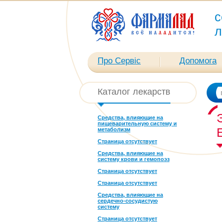
с
л
Про Сервіс
Допомога
Каталог лекарств
Средства, влияющие на
пищеварительную систему и
метаболизм
Страница отсутствует
Средства, влияющие на
систему крови и гемопоэз
Страница отсутствует
Страница отсутствует
Средства, влияющие на
сердечно-сосудистую
систему
Страница отсутствует