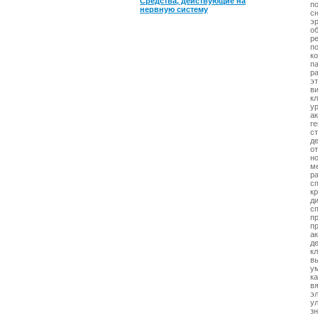
Средства, действующие на
п
нервную систему
с
э
о
р
п
к
п
р
э
в
кл
ур
а
г
с
д
о
н
м
ра
с
к
д
с
п
п
а
д
к
в
у
к
в
э
у
з