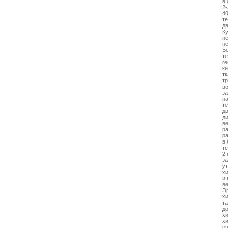
в 
2
4
те
дв
К
н
не
Бо
т
ге
к
т
т
в
з
на
те
дв
ди
ве
р
р
в 
т
2 
за
ут
хи
и 
в
Э
х
та
д
х
х
о