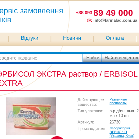
ервіс замовлення
89 49 000
+38 093
іків
@:
info@farmalad.com.ua
Відгуки
Новини
Оплата
ЭРБИСОЛ ЭКСТРА раствор / ERBISOL
EXTRA
Действующее
Различные
препараты
вещество:
Тип упаковки:
р-р д/ин. амп. 2
мл / 10 шт.
Артикул:
26730
Производитель:
Лаборатория
ЭРБИС ЧП
(Украина, Киев)