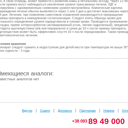
о, в свою очередь, может привести к развитию комы и летальному исходу. Через 12-48
осле приема могут наблюдаться увеличение уровня трансаминаз печени, ЛДГ и
илирубина с одновременным снижением уровня протромбина. Клиническая картина
овреждения печени обычно выявляется через 1 или 2 дня и достигает максимума через
-4 дня. Лечение: при появлении симптомов отравления рекомендуется прекращение
риема препарата и немедленная госпитализация. Следует взять образцы крови для
ачального определения уровня парацетамола в плазме крови. Проводится промывание
елудка, прием энтеросорбентов (активированный уголь, лигнин гидролизный), введение
тидота ацетилцистеина (в/в или перорально) в сроки до 10 ч после приема препарата.
цетилцистеин может быть эффективен спустя 16 ч после передозировки. Также провод
имптоматическое лечение.
словия хранения
репарат следует хранить в недоступном для детей месте при температуре не выше 30°
ок годности - 3 года.
Имеющиеся аналоги:
звестных аналогов нет
|
|
|
|
|
Відгуки
Скарги
Допомога
Партнерам
Новини
Опл
89 49 000
+38 093