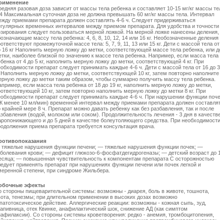
рименение
едняя разовая доза зависит от массы тела ребенка и составляет 10-15 мг/кг массы те
-4 Максимальная суточная доза не должна превышать 60 мг/кг массы тела. Интервал
ежду приемами препарата должен составлять 4-6 ч. Следует придерживаться
егулярных временных интервалов между приемом препарата. Для удобства и точности
озирования следует пользоваться мерной ложкой. На мерной ложке нанесены деления,
означающие массу тела ребенка: 4, 6, 8, 10, 12, 14 или 16 кг. Необозначенные деления
ответствуют промежуточной массе тела: 5, 7, 9, 11, 13 или 15 кг. Дети с массой тела от
о 16 кг Наполнить мерную ложку до метки, соответствующей массе тела ребенка, или д
тки, наиболее близкой по значению к массе тела ребенка. Например, если масса тела
бенка от 4 до 5 кг, наполнить мерную ложку до метки, соответствующей 4 кг. При
обходимости препарат следует принимать каждые 4-6 ч. Дети с массой тела от 16 до 
г Наполнить мерную ложку до метки, соответствующей 10 кг, затем повторно наполните
ерную ложку до метки таким образом, чтобы суммарно получить массу тела ребенка.
пример, если масса тела ребенка от 18 до 19 кг, наполнить мерную ложку до метки,
ответствующей 10 кг, затем повторно наполнить мерную ложку до метки 8 кг. При
еобходимости препарат следует принимать каждые 4-6 ч. При нарушении функции поч
КК менее 10 мл/мин) временной интервал между приемами препарата должен составля
 крайней мере 8 ч. Препарат можно давать ребенку как без разбавления, так и после
збавления (водой, молоком или соком). Продолжительность лечения - 3 дня в качеств
аропонижающего и до 5 дней в качестве болеутоляющего средства. При необходимост
родолжения приема препарата требуется консультация врача.
ротивопоказания
 тяжелые нарушения функции печени; — тяжелые нарушения функции почек; —
аболевания крови; — дефицит глюкозо-6-фосфатдегидрогеназы; — детский возраст до 
есяца; — повышенная чувствительность к компонентам препарата С осторожностью
ледует применять препарат при нарушениях функции печени или почек легкой и
меренной степени, при синдроме Жильбера.
обочные эфекты
о стороны пищеварительной системы: возможны - диарея, боль в животе, тошнота,
вота, тенезмы; при длительном применении в высоких дозах возможно
патотоксическое действие. Аллергические реакции: возможны - кожная сыпь, зуд,
рапивница, отек Квинке, анафилактический шок, снижение АД (как симптом
нафилаксии). Со стороны системы кроветворения: редко - анемия, тромбоцитопения,