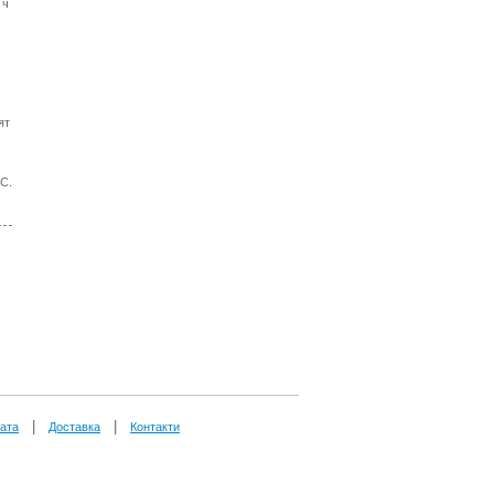
 ч
ят
C.
|
|
ата
Доставка
Контакти