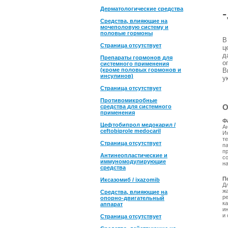
Дерматологические средства
-
Средства, влияющие на
мочеполовую систему и
половые гормоны
Страница отсутствует
ц
д
Препараты гормонов для
о
системного применения
(кроме половых гормонов и
В
инсулинов)
у
Страница отсутствует
Противомикробные
О
средства для системного
применения
Ф
Цефтобипрол медокарил /
А
ceftobiprole medocaril
И
т
Страница отсутствует
п
п
Антинеопластические и
с
иммуномодулирующие
н
средства
П
Иксазомиб / ixazomib
Дл
ж
Средства, влияющие на
р
опорно-двигательный
к
аппарат
ин
и 
Страница отсутствует