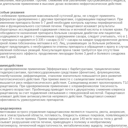
ейкопения, нейтропения. Прочие: снижение или увеличение протромбинового индекса;
ри длительном применении в высоких дозах возможно нефротоксическое действие.
собые указания
о избежание превышения максимальной суточной дозы, не следует применять
ффералган одновременно с другими препаратами, содержащими парацетамол. При
рименении препарата более 5-7 дней необходим контроль картины периферической
рови и функционального состояния печени. Парацетамол искажает результаты
абораторных исследований содержания глюкозы и мочевой кислоты в плазме крови. П
еобходимости назначения препарата больным сахарным диабетом или пациентам,
аходящимися на диете с пониженным содержанием сахара, следует учитывать, что в 1
 препарата содержится 0.335 г сахара (0.67 г сахара на каждое градуировочное делен
ерной ложки /обозначены метками в кг/). Лиц, ухаживающих за больным ребенком,
ледует предупредить о необходимости отмены препарата и обращения к врачу в случа
оявления побочных реакций. Консультация врача также требуется при отсутствии
ерапевтического эффекта: продолжение лихорадки более 3 дней и болевого синдрома
лее 5 дней.
заимодействие
ри одновременном применении Эффералгана с барбитуратами, трициклическими
нтидепрессантами, противосудорожными средствами (фенитоин), флумецинолом,
енилбутазоном, рифампицином, этанолом значительно повышается риск развития
епатотоксического действия. При приеме вместе с салицилатами значительно
овышается риск нефротоксического действия. Салициламид может пролонгировать T1/
арацетамола. При одновременном применении с хлорамфениколом токсичность
оследнего возрастает. Пробенецид приводит почти к двукратному снижению клиренса
арацетамола за счет подавления связывания с глюкуроновой кислотой. Парацетамол
силивает действие антикоагулянтов непрямого действия. Парацетамол снижает
ффективность урикозурических препаратов.
ередозировка
имптомами острого отравления парацетамолом являются тошнота, рвота, анорексия,
оли в эпигастральной области, потливость, бледность кожных покровов, появляющиеся
рвые 24 ч после приема. Прием парацетамола в дозе 140 мг/кг массы тела у детей
ызывает разрушение клеток печени, приводящее к полному и необратимому
епатонекрозу, печеночной недостаточности, метаболическому ацидозу, энцефалопатии,