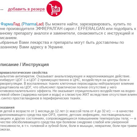
добавить в резерв
,--
В
Фарма
Лад
(
Pharma
Lad
) Вы можете найти, зарезервировать, купить по
ене производителя ЭФФЕРАЛГАН сироп / EFFERALGAN или подобрать к
анному препарату аналоги и заменители, ознакомиться с инструкцией и
писанием.
ыбранные Вами лекарства и препараты могут быть доставлены по
казанному Вами адресу в Украине.
писание / Инструкция
армакологические свойства
нальгетик-антипиретик. Оказывает анальгезирующее и жаропонижающее действие.
нгибирует ЦОГ-1 и ЦОГ-2 преимущественно в ЦНС, воздействуя на центры боли и
ерморегуляции. В воспаленных тканях клеточные пероксидазы нейтрализуют влияние
арацетамола на ЦОГ, что объясняет практически полное отсутствие у него
ротивовоспалительного эффекта. Не оказывает отрицательного воздействия на водно-
олевой обмен (задержка натрия и воды) и слизистую ЖКТ вследствие отсутствия влиян
а синтез простагландинов в периферических тканях.
оказания
я детей в возрасте от 1 месяца до 12 лет (с массой тела от 4 до 32 кг): — в качестве
аропонижающего средства при ОРЗ, гриппе, детских инфекциях, поствакцинальных
еакциях и других состояниях, сопровождающихся повышением температуры тела; — в
ачестве обезболивающего средства при болевом синдроме слабой или умеренной
тенсивности, в т.ч. головной и зубной боли, боли в мышцах, невралгии, боли при трав
ожогах.