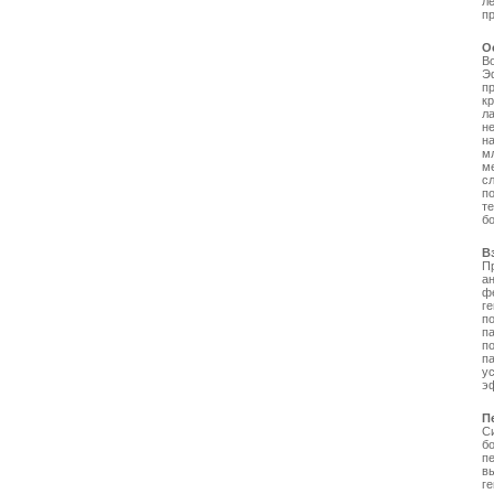
л
п
О
В
Э
п
к
л
н
н
мл
м
с
п
т
бо
В
П
а
ф
г
п
п
п
п
у
э
П
С
б
пе
в
г