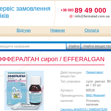
ервіс замовлення
89 49 000
+38 093
іків
@:
info@farmalad.com.ua
Відгуки
Новини
Оплата
ЭФФЕРАЛГАН сироп / EFFERALGAN
Действующее
Парацетамол
вещество:
Тип упаковки:
супп. ректал. 80
мг / 10 шт.
Артикул:
60518
Производитель:
BMS (Франция)
наличие:
Уточнить
наличие
Смотреть АНАЛОГИ / ЗАМЕНИТЕЛИ