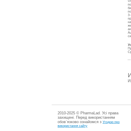
чт
п
б
п
3
п
н
ж
ан
А
с
У
П
Ср
И
2010-2025 © PharmaLad. Усі права
захищені. Перед використанням
обов`язково ознайомся з
Угодою про
використання сайту