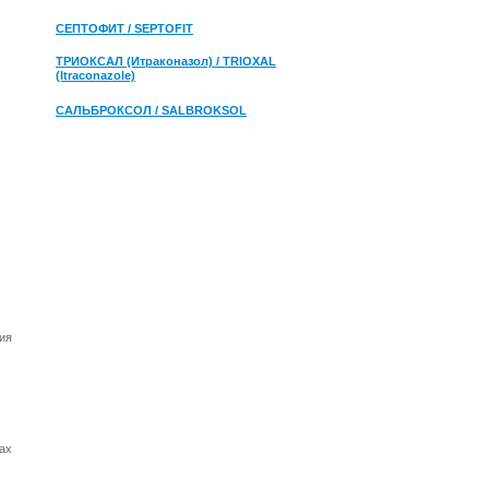
СЕПТОФИТ / SEPTOFIT
ТРИОКСАЛ (Итраконазол) / TRIOXAL
(Itraconazole)
САЛЬБРОКСОЛ / SALBROKSOL
ия
мах