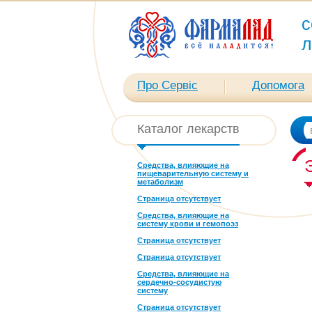
с
л
Про Сервіс
Допомога
Каталог лекарств
Средства, влияющие на
пищеварительную систему и
метаболизм
Страница отсутствует
Средства, влияющие на
систему крови и гемопоэз
Страница отсутствует
Страница отсутствует
Средства, влияющие на
сердечно-сосудистую
систему
Страница отсутствует