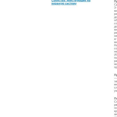
Средства, действующие на
П
нервную систему
Ср
3
м
р
д
об
со
д
ме
ре
не
к
м
На
со
н
(
по
ра
ж
п
П
—
з
м
с
у
П
С
р
ге
к
а