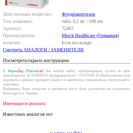
Действующее вещество:
Флудрокортизон
Тип упаковки:
табл. 0,1 мг / 100 шт.
Артикул:
72467
Производитель:
Merck Healthcare (Германия)
наличие:
Есть на складе
Смотреть АНАЛОГИ / ЗАМЕНИТЕЛИ
Посмотреть/скрыть инструкцию
В
Фарма
Лад
(
Pharma
Lad
) Вы можете найти, зарезервировать, купить по цене
производителя АСТОНИН H (флудрокортизон) / ASTONIN H (fludrocortisone) или
подобрать к данному препарату аналоги и заменители, ознакомиться с инструкцией и
описанием.
Выбранные Вами лекарства и препараты могут быть доставлены по указанному
Вами адресу в Украине.
Имеющиеся аналоги:
Известных аналогов нет