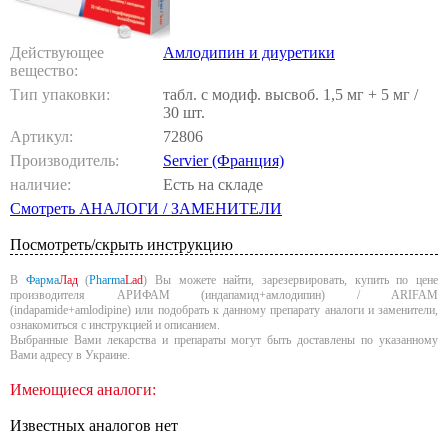
Действующее
Амлодипин и диуретики
вещество:
Тип упаковки:
табл. с модиф. высвоб. 1,5 мг + 5 мг /
30 шт.
Артикул:
72806
Производитель:
Servier (Франция)
наличие:
Есть на складе
Смотреть АНАЛОГИ / ЗАМЕНИТЕЛИ
Посмотреть/скрыть инструкцию
В
Фарма
Лад
(
Pharma
Lad
) Вы можете найти, зарезервировать, купить по цене
производителя АРИФАМ (индапамид+амлодипин) / ARIFAM
(indapamide+amlodipine) или подобрать к данному препарату аналоги и заменители,
ознакомиться с инструкцией и описанием.
Выбранные Вами лекарства и препараты могут быть доставлены по указанному
Вами адресу в Украине.
Имеющиеся аналоги:
Известных аналогов нет