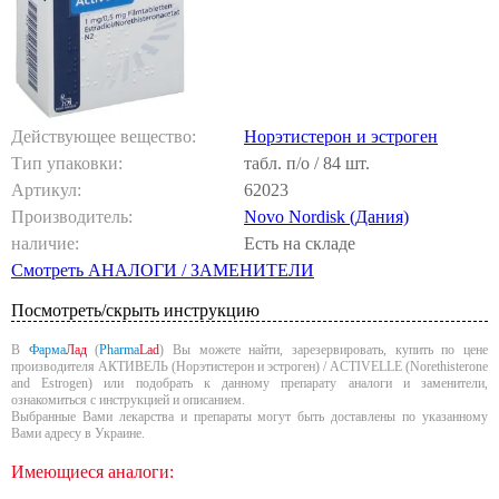
Действующее вещество:
Норэтистерон и эстроген
Тип упаковки:
табл. п/о / 84 шт.
Артикул:
62023
Производитель:
Novo Nordisk (Дания)
наличие:
Есть на складе
Смотреть АНАЛОГИ / ЗАМЕНИТЕЛИ
Посмотреть/скрыть инструкцию
В
Фарма
Лад
(
Pharma
Lad
) Вы можете найти, зарезервировать, купить по цене
производителя АКТИВЕЛЬ (Норэтистерон и эстроген) / ACTIVELLE (Norethisterone
and Estrogen) или подобрать к данному препарату аналоги и заменители,
ознакомиться с инструкцией и описанием.
Выбранные Вами лекарства и препараты могут быть доставлены по указанному
Вами адресу в Украине.
Имеющиеся аналоги: