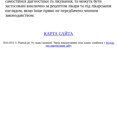
самостійної діагностики та лікування, та можуть бути
застосовані виключно за рецептом лікаря та під лікарським
наглядом, якщо інше прямо не передбачено чинним
законодавством.
КАРТА САЙТА
2010-2025 © PharmaLad. Усі права захищені. Перед використанням обов`язково ознайомся з
Угодою
про використання сайту