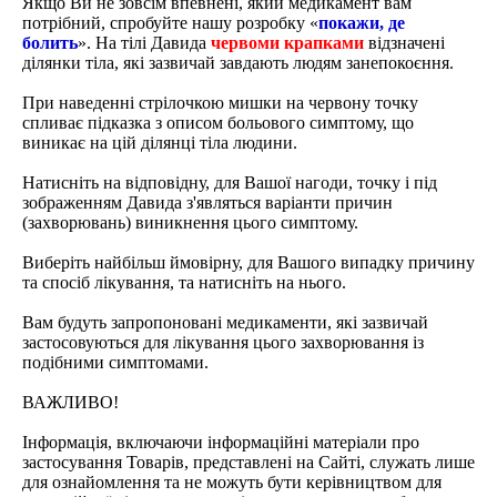
Якщо Ви не зовсім впевнені, який медикамент вам
потрібний, спробуйте нашу розробку «
покажи, де
болить
». На тілі Давида
червоми крапками
відзначені
ділянки тіла, які зазвичай завдають людям занепокоєння.
При наведенні стрілочкою мишки на червону точку
спливає підказка з описом больового симптому, що
виникає на цій ділянці тіла людини.
Натисніть на відповідну, для Вашої нагоди, точку і під
зображенням Давида з'являться варіанти причин
(захворювань) виникнення цього симптому.
Виберіть найбільш ймовірну, для Вашого випадку причину
та спосіб лікування, та натисніть на нього.
Вам будуть запропоновані медикаменти, які зазвичай
застосовуються для лікування цього захворювання із
подібними симптомами.
ВАЖЛИВО!
Інформація, включаючи інформаційні матеріали про
застосування Товарів, представлені на Сайті, служать лише
для ознайомлення та не можуть бути керівництвом для