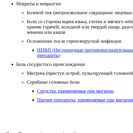
Невриты и невралгии
Болевой тик (непроизвольное сокращание лицевы
Боли со стороны корня языка, глотки и мягкого неб
приеме горячей, холодной или твердой пищи, разго
зевании или кашле
Осложнение после герпесвирусной инфекции
НПВП (Нестероидные противовоспалительны
препараты)
Боль сосудистого происхождения
Мигрень (приступ острой, пульсирующей головной
Серийные головные боли
Средства, применяемые при мигрени
Прочие препараты, применяемые при мигрен