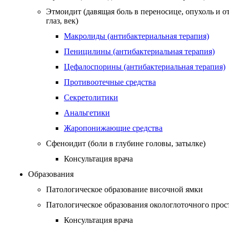
Этмоидит (давящая боль в переносице, опухоль и о
глаз, век)
Макролиды (антибактериальная терапия)
Пеницилины (антибактериальная терапия)
Цефалоспорины (антибактериальная терапия)
Противоотечные средства
Секретолитики
Анальгетики
Жаропонижающие средства
Сфеноидит (боли в глубине головы, затылке)
Консультация врача
Образования
Патологическое образование височной ямки
Патологическое образования окологлоточного прос
Консультация врача