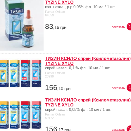
TYZINE XYLO
кап. назал., р-р 0,05% фл. 10 мл / 1 шт.
Famar Orlean
64359
83
,16
грн.
заказать
ТИЗИН КСИЛО спрей (Ксилометазолин) 
TYZINE XYLO
спрей назал. 0,1 % фл. 10 мл / 1 шт.
Famar Orlean
23999
156
,10
грн.
заказать
ТИЗИН КСИЛО спрей (Ксилометазолин) 
TYZINE XYLO
спрей назал. 0,05% фл. 10 мл / 1 шт.
Famar Orlean
59172
156
,17
грн.
заказать