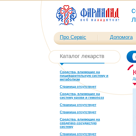
с
л
Про Сервіс
Допомога
Каталог лекарств
Средства, влияющие на
пищеварительную систему и
Д
метаболизм
Страница отсутствует
Средства, влияющие на
систему крови и гемопоэз
Страница отсутствует
Страница отсутствует
Средства, влияющие на
сердечно-сосудистую
систему
Страница отсутствует