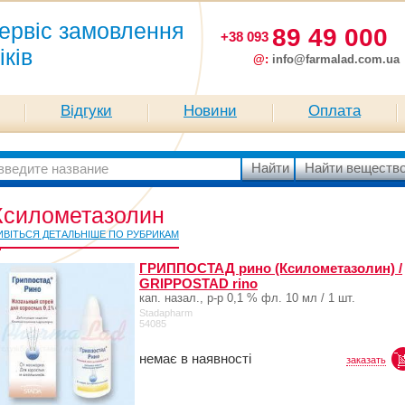
ервіс замовлення
89 49 000
+38 093
іків
@:
info@farmalad.com.ua
Відгуки
Новини
Оплата
Ксилометазолин
ИВІТЬСЯ ДЕТАЛЬНІШЕ ПО РУБРИКАМ
ГРИППОСТАД рино (Ксилометазолин) /
GRIPPOSTAD rino
кап. назал., р-р 0,1 % фл. 10 мл / 1 шт.
Stadapharm
54085
немає в наявності
заказать