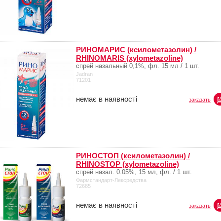
РИНОМАРИС (ксилометазолин) /
RHINOMARIS (xylometazoline)
спрей назальный 0,1%, фл. 15 мл / 1 шт.
Jadran
71201
немає в наявності
заказать
РИНОСТОП (ксилометазолин) /
RHINOSTOP (xylometazoline)
спрей назал. 0.05%, 15 мл, фл. / 1 шт.
Фармстандарт-Лексредства
72685
немає в наявності
заказать