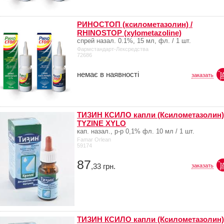
РИНОСТОП (ксилометазолин) /
RHINOSTOP (xylometazoline)
спрей назал. 0.1%, 15 мл, фл. / 1 шт.
Фармстандарт-Лексредства
72686
немає в наявності
заказать
ТИЗИН КСИЛО капли (Ксилометазолин) 
TYZINE XYLO
кап. назал., р-р 0,1% фл. 10 мл / 1 шт.
Famar Orlean
59174
87
,33
грн.
заказать
ТИЗИН КСИЛО капли (Ксилометазолин) 