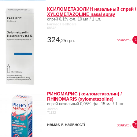
КСИЛОМЕТАЗОЛИН назальный спрей /
XYLOMETAZOLINE nasal spray
спрей 0,1% фл. 10 мл / 1 шт.
Fairmed Healthcare
68678
324
,25
грн.
заказать
РИНОМАРИС (ксилометазолин) /
RHINOMARIS (xylometazoline)
спрей назальный 0,05% фл. 15 мл / 1 шт.
Jadran
71132
немає в наявності
заказать