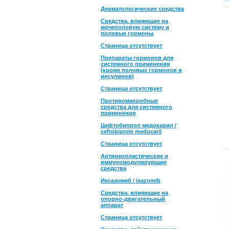
Дерматологические средства
Средства, влияющие на
мочеполовую систему и
половые гормоны
Страница отсутствует
Препараты гормонов для
системного применения
(кроме половых гормонов и
инсулинов)
Страница отсутствует
Противомикробные
средства для системного
применения
Цефтобипрол медокарил /
ceftobiprole medocaril
Страница отсутствует
Антинеопластические и
иммуномодулирующие
средства
Иксазомиб / ixazomib
Средства, влияющие на
опорно-двигательный
аппарат
Страница отсутствует