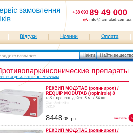
ервіс замовлення
89 49 000
+38 093
іків
@:
info@farmalad.com.ua
Відгуки
Новини
Оплата
Противопаркинсонические препараты
ИВІТЬСЯ ДЕТАЛЬНІШЕ ПО РУБРИКАМ
РЕКВИП МОДУТАБ (ропинирол) /
REQUIP MODUTAB (ropinirole) 8
табл. пролонг. дейст. 8 мг / 84 шт.
GlaxoSmithKline
62216
8448
,08
грн.
заказать
РЕКВИП МОДУТАБ (ропинирол) /