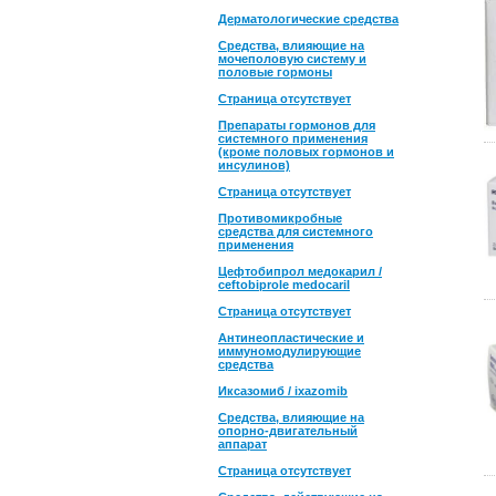
Дерматологические средства
Средства, влияющие на
мочеполовую систему и
половые гормоны
Страница отсутствует
Препараты гормонов для
системного применения
(кроме половых гормонов и
инсулинов)
Страница отсутствует
Противомикробные
средства для системного
применения
Цефтобипрол медокарил /
ceftobiprole medocaril
Страница отсутствует
Антинеопластические и
иммуномодулирующие
средства
Иксазомиб / ixazomib
Средства, влияющие на
опорно-двигательный
аппарат
Страница отсутствует