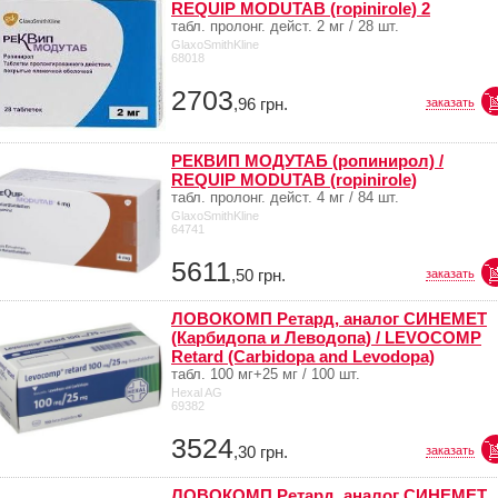
REQUIP MODUTAB (ropinirole) 2
табл. пролонг. дейст. 2 мг / 28 шт.
GlaxoSmithKline
68018
2703
,96
грн.
заказать
РЕКВИП МОДУТАБ (ропинирол) /
REQUIP MODUTAB (ropinirole)
табл. пролонг. дейст. 4 мг / 84 шт.
GlaxoSmithKline
64741
5611
,50
грн.
заказать
ЛОВОКОМП Ретард, аналог СИНЕМЕТ
(Карбидопа и Леводопа) / LEVOCOMP
Retard (Carbidopa and Levodopa)
табл. 100 мг+25 мг / 100 шт.
Hexal AG
69382
3524
,30
грн.
заказать
ЛОВОКОМП Ретард, аналог СИНЕМЕТ