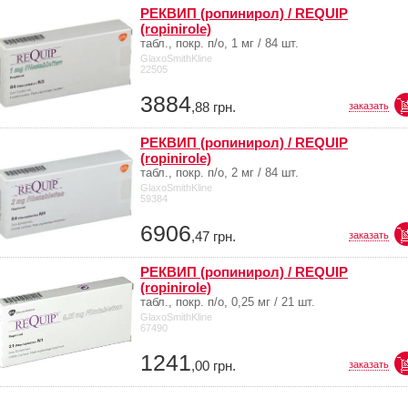
РЕКВИП (ропинирол) / REQUIP
(ropinirole)
табл., покр. п/о, 1 мг / 84 шт.
GlaxoSmithKline
22505
3884
,88
грн.
заказать
РЕКВИП (ропинирол) / REQUIP
(ropinirole)
табл., покр. п/о, 2 мг / 84 шт.
GlaxoSmithKline
59384
6906
,47
грн.
заказать
РЕКВИП (ропинирол) / REQUIP
(ropinirole)
табл., покр. п/о, 0,25 мг / 21 шт.
GlaxoSmithKline
67490
1241
,00
грн.
заказать