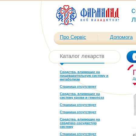
с
л
Про Сервіс
Допомога
Каталог лекарств
Средства, влияющие на
пищеварительную систему и
Д
метаболизм
Страница отсутствует
Средства, влияющие на
систему крови и гемопоэз
Страница отсутствует
Страница отсутствует
Средства, влияющие на
сердечно-сосудистую
систему
Страница отсутствует