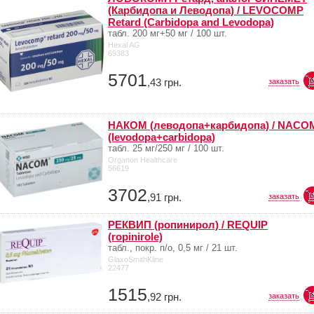
(Карбидопа и Леводопа) / LEVOCOMP
Retard (Carbidopa and Levodopa)
табл. 200 мг+50 мг / 100 шт.
Hexal AG
69383
5701
,43
грн.
заказать
НАКОМ (леводопа+карбидопа) / NACO
(levodopa+carbidopa)
табл. 25 мг/250 мг / 100 шт.
Organon Healthcare
56619
3702
,91
грн.
заказать
РЕКВИП (ропинирол) / REQUIP
(ropinirole)
табл., покр. п/о, 0,5 мг / 21 шт.
GlaxoSmithKline
22477
1515
,92
грн.
заказать