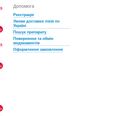
Допомога
ds
Реєстрація
Умови доставки ліків по
Україні
Пошук препарату
Повернення та обмін
медикаментів
ds
Оформлення замовлення