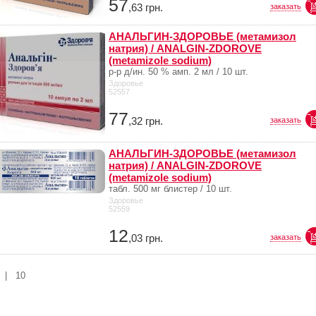
57
,63
грн.
заказать
АНАЛЬГИН-ЗДОРОВЬЕ (метамизол
натрия) / ANALGIN-ZDOROVE
(metamizole sodium)
р-р д/ин. 50 % амп. 2 мл / 10 шт.
Здоровье
52557
77
,32
грн.
заказать
АНАЛЬГИН-ЗДОРОВЬЕ (метамизол
натрия) / ANALGIN-ZDOROVE
(metamizole sodium)
табл. 500 мг блистер / 10 шт.
Здоровье
52559
12
,03
грн.
заказать
|
10