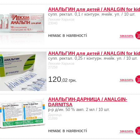
АНАЛЬГИН для детей / ANALGIN for ki
супп. ректал. 0,1 г контурн. ячейк. уп. / 10 шт.
Лекхим-Харьков
23040
немає в наявності
заказать
АНАЛЬГИН для детей / ANALGIN for ki
супп. ректал. 0,25 г контурн. ячейк. уп. / 10 шт.
Лекхим-Харьков
27258
120
,02
грн.
заказать
АНАЛЬГИН-ДАРНИЦА / ANALGIN-
DARNITSA
р-р д/ин. 50 % амп. 2 мл / 10 шт.
Дарница
21899
немає в наявності
заказать