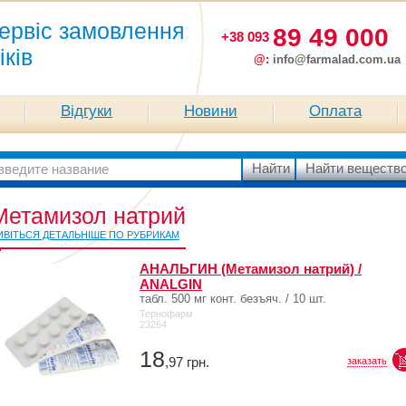
ервіс замовлення
89 49 000
+38 093
іків
@:
info@farmalad.com.ua
Відгуки
Новини
Оплата
Метамизол натрий
ИВІТЬСЯ ДЕТАЛЬНІШЕ ПО РУБРИКАМ
АНАЛЬГИН (Метамизол натрий) /
ANALGIN
табл. 500 мг конт. безъяч. / 10 шт.
Тернофарм
23264
18
,97
грн.
заказать