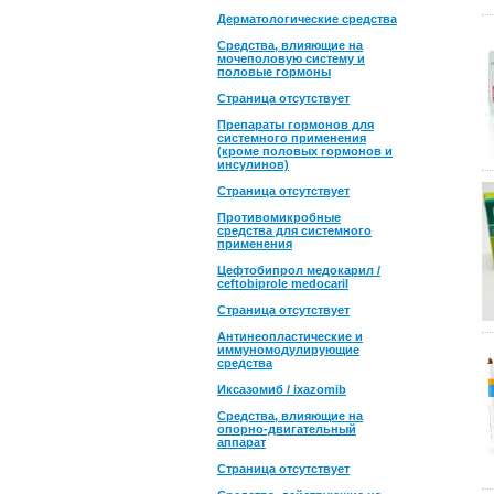
Дерматологические средства
Средства, влияющие на
мочеполовую систему и
половые гормоны
Страница отсутствует
Препараты гормонов для
системного применения
(кроме половых гормонов и
инсулинов)
Страница отсутствует
Противомикробные
средства для системного
применения
Цефтобипрол медокарил /
ceftobiprole medocaril
Страница отсутствует
Антинеопластические и
иммуномодулирующие
средства
Иксазомиб / ixazomib
Средства, влияющие на
опорно-двигательный
аппарат
Страница отсутствует