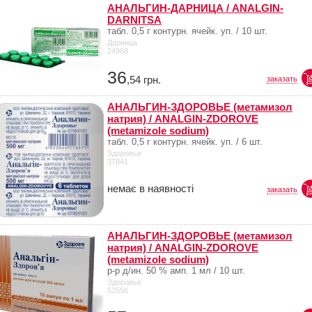
АНАЛЬГИН-ДАРНИЦА / ANALGIN-
DARNITSA
табл. 0,5 г контурн. ячейк. уп. / 10 шт.
Дарница
24968
36
,54
грн.
заказать
АНАЛЬГИН-ЗДОРОВЬЕ (метамизол
натрия) / ANALGIN-ZDOROVE
(metamizole sodium)
табл. 0,5 г контурн. ячейк. уп. / 6 шт.
Здоровье
37841
немає в наявності
заказать
АНАЛЬГИН-ЗДОРОВЬЕ (метамизол
натрия) / ANALGIN-ZDOROVE
(metamizole sodium)
р-р д/ин. 50 % амп. 1 мл / 10 шт.
Здоровье
52556