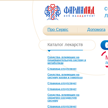
с
л
Про Сервіс
Допомога
Каталог лекарств
Средства, влияющие на
пищеварительную систему и
Д
метаболизм
Страница отсутствует
Средства, влияющие на
систему крови и гемопоэз
Страница отсутствует
Страница отсутствует
Средства, влияющие на
сердечно-сосудистую
систему
Страница отсутствует