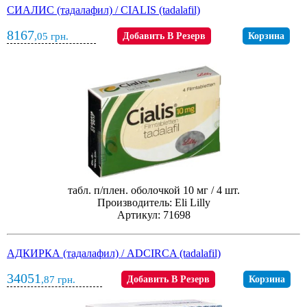
СИАЛИС (тадалафил) / CIALIS (tadalafil)
8167
,05
грн.
Добавить В Резерв
Корзина
табл. п/плен. оболочкой 10 мг / 4 шт.
Производитель: Eli Lilly
Артикул: 71698
АДКИРКА (тадалафил) / ADCIRCA (tadalafil)
34051
,87
грн.
Добавить В Резерв
Корзина