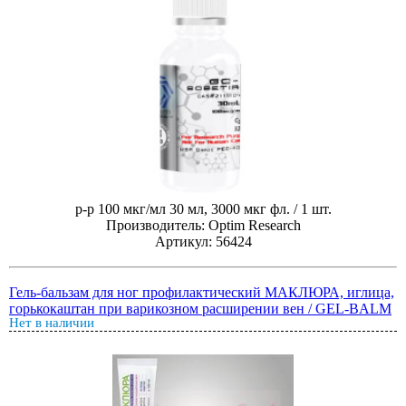
р-р 100 мкг/мл 30 мл, 3000 мкг фл. / 1 шт.
Производитель: Optim Research
Артикул: 56424
Гель-бальзам для ног профилактический МАКЛЮРА, иглица,
горькокаштан при варикозном расширении вен / GEL-BALM
Нет в наличии