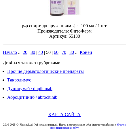
р-р спирт. д/наруж. прим. фл. 100 мл / 1 шт.
Производитель: ФитоФарм
Артикул: 55130
Начало
...
20
|
30
|
40
|
50
|
60
|
70
|
80
...
Конец
Дивіться також за рубриками
Прочие дерматологические препараты
Такролимус
Дупилумаб / dupilumab
Аброцитиниб / abrocitinib
КАРТА САЙТА
2010-2025 © PharmaLad. Усі права захищені. Перед використанням обов`язково ознайомся з
Угодою
про використання сайту