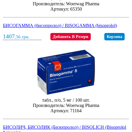
Производитель: Woerwag Pharma
Артикул: 65350
БИСОГАММА (бисопролол) / BISOGAMMA (bisoprolol)
1407
,56
грн.
Добавить В Резерв
Корзина
табл., п/о, 5 мг / 100 шт.
Производитель: Woerwag Pharma
Артикул: 71164
БИСОЛИЧ, БИСОЛИК (Бизопролол) / BISOLICH (Bisoprolol