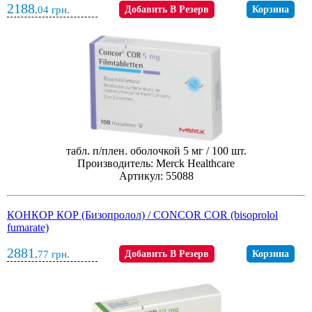
2188
,04
грн.
Добавить В Резерв
Корзина
табл. п/плен. оболочкой 5 мг / 100 шт.
Производитель: Merck Healthcare
Артикул: 55088
КОНКОР КОР (Бизопролол) / CONCOR COR (bisoprolol
fumarate)
2881
,77
грн.
Добавить В Резерв
Корзина