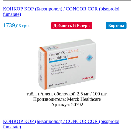
КОНКОР КОР (Бизопролол) / CONCOR COR (bisoprolol
fumarate)
1739
,06
грн.
Добавить В Резерв
Корзина
табл. п/плен. оболочкой 2,5 мг / 100 шт.
Производитель: Merck Healthcare
Артикул: 50792
КОНКОР КОР (Бизопролол) / CONCOR COR (bisoprolol
fumarate)