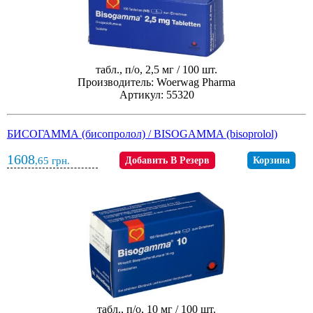
табл., п/о, 2,5 мг / 100 шт.
Производитель: Woerwag Pharma
Артикул: 55320
БИСОГАММА (бисопролол) / BISOGAMMA (bisoprolol)
1608
,65
грн.
Добавить В Резерв
Корзина
табл., п/о, 10 мг / 100 шт.