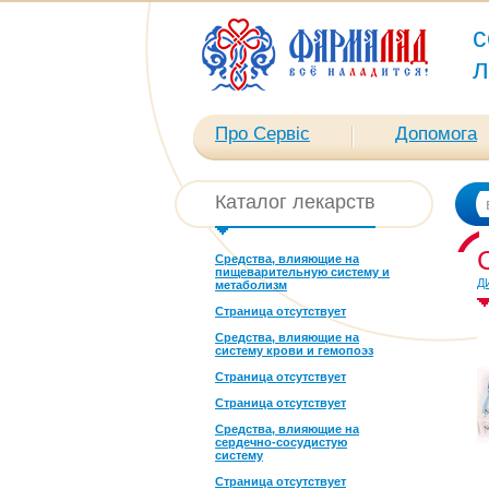
с
л
Про Сервіс
Допомога
Каталог лекарств
Средства, влияющие на
пищеварительную систему и
Д
метаболизм
Страница отсутствует
Средства, влияющие на
систему крови и гемопоэз
Страница отсутствует
Страница отсутствует
Средства, влияющие на
сердечно-сосудистую
систему
Страница отсутствует