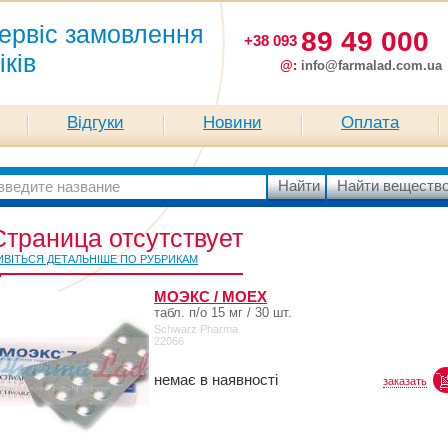
ервіс замовлення
89 49 000
+38 093
іків
@:
info@farmalad.com.ua
Відгуки
Новини
Оплата
Страница отсутствует
ИВІТЬСЯ ДЕТАЛЬНІШЕ ПО РУБРИКАМ
МОЭКС / MOEX
табл. п/о 15 мг / 30 шт.
Schwarz Pharma
22066
немає в наявності
заказать