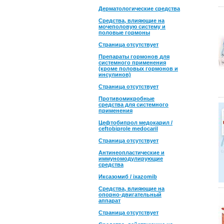
Дерматологические средства
Средства, влияющие на
мочеполовую систему и
половые гормоны
Страница отсутствует
Препараты гормонов для
системного применения
(кроме половых гормонов и
инсулинов)
Страница отсутствует
Противомикробные
средства для системного
применения
Цефтобипрол медокарил /
ceftobiprole medocaril
Страница отсутствует
Антинеопластические и
иммуномодулирующие
средства
Иксазомиб / ixazomib
Средства, влияющие на
опорно-двигательный
аппарат
Страница отсутствует