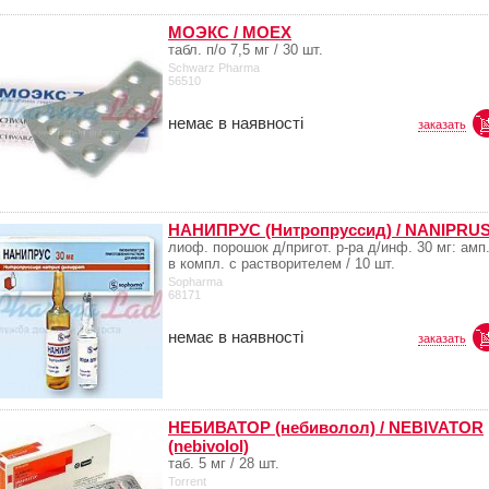
МОЭКС / MOEX
табл. п/о 7,5 мг / 30 шт.
Schwarz Pharma
56510
немає в наявності
заказать
НАНИПРУС (Нитропруссид) / NANIPRU
лиоф. порошок д/пригот. р-ра д/инф. 30 мг: амп
в компл. с растворителем / 10 шт.
Sopharma
68171
немає в наявності
заказать
НЕБИВАТОР (небиволол) / NEBIVATOR
(nebivolol)
таб. 5 мг / 28 шт.
Torrent