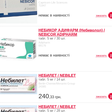
Capricorn Life Sciences
71947
немає в наявності
заказать
НЕБИКОР АДИФАРМ (Небиволол) /
NEBICOR ADIPHARM
табл. 5 мг / 30 шт.
Adipharm
68176
немає в наявності
заказать
НЕБИЛЕТ / NEBILET
табл. 5 мг / 14 шт.
Berlin-Chemie/Menarini Group
24385
240
,33
грн.
заказать
НЕБИЛЕТ / NEBILET
табл. 5 мг / 28 шт.