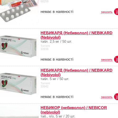
68259
немає в наявності
заказать
НЕБИКАРД (Небиволол) / NEBIKARD
(Nebivolol)
табл. 2,5 мг / 50 шт.
Torrent
33938
немає в наявності
заказать
НЕБИКАРД (Небиволол) / NEBIKARD
(Nebivolol)
табл. 5 мг / 50 шт.
Torrent
33942
немає в наявності
заказать
НЕБИКОР (небиволол) / NEBICOR
(nebivolol)
таб., п/о, 5 мг / 20 шт.