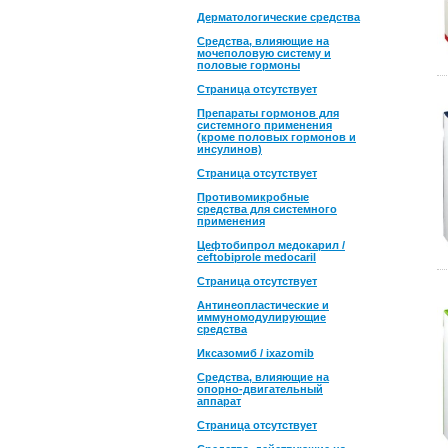
Дерматологические средства
Средства, влияющие на
мочеполовую систему и
половые гормоны
Страница отсутствует
Препараты гормонов для
системного применения
(кроме половых гормонов и
инсулинов)
Страница отсутствует
Противомикробные
средства для системного
применения
Цефтобипрол медокарил /
ceftobiprole medocaril
Страница отсутствует
Антинеопластические и
иммуномодулирующие
средства
Иксазомиб / ixazomib
Средства, влияющие на
опорно-двигательный
аппарат
Страница отсутствует