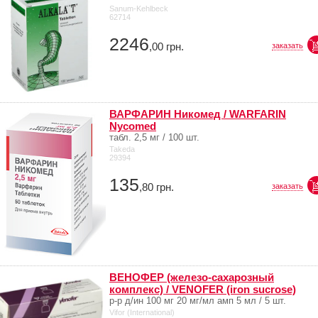
Sanum-Kehlbeck
62714
2246
,00
грн.
заказать
ВАРФАРИН Никомед / WARFARIN
Nycomed
табл. 2,5 мг / 100 шт.
Takeda
29394
135
,80
грн.
заказать
ВЕНОФЕР (железо-сахарозный
комплекс) / VENOFER (iron sucrose)
р-р д/ин 100 мг 20 мг/мл амп 5 мл / 5 шт.
Vifor (International)