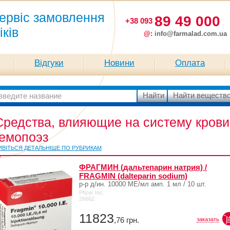
ервіс замовлення
89 49 000
+38 093
іків
@:
info@farmalad.com.ua
Відгуки
Новини
Оплата
Средства, влияющие на систему крови
гемопоэз
ИВІТЬСЯ ДЕТАЛЬНІШЕ ПО РУБРИКАМ
ФРАГМИН (дальтепарин натрия) /
FRAGMIN (dalteparin sodium)
р-р д/ин. 10000 МЕ/мл амп. 1 мл / 10 шт.
Pfizer Inc.
26662
11823
,76
грн.
заказать