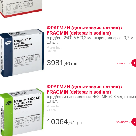
ФРАГМИН (дальтепарин натрия) /
FRAGMIN (dalteparin sodium)
р-р д/ин. 2500 МЕ/0,2 мл шприц однораз. 0,2 мл
10 шт.
Pfizer Inc.
31828
3981
,40
грн.
заказать
ФРАГМИН (дальтепарин натрия) /
FRAGMIN (dalteparin sodium)
р-р д/в/в и п/к введения 7500 МЕ /0,3 мл, шприц
10 шт.
Pfizer Inc.
71725
10064
,67
грн.
заказать