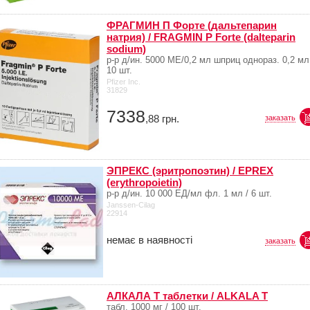
ФРАГМИН П Форте (дальтепарин
натрия) / FRAGMIN P Forte (dalteparin
sodium)
р-р д/ин. 5000 МЕ/0,2 мл шприц однораз. 0,2 мл
10 шт.
Pfizer Inc.
31829
7338
,88
грн.
заказать
ЭПРЕКС (эритропоэтин) / EPREX
(erythropoietin)
р-р д/ин. 10 000 ЕД/мл фл. 1 мл / 6 шт.
Janssen-Cilag
22914
немає в наявності
заказать
АЛКАЛА Т таблетки / ALKALA T
табл. 1000 мг / 100 шт.