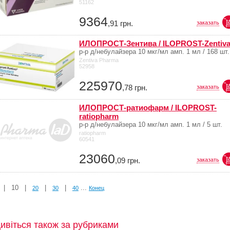
51162
9364
,91
грн.
заказать
ИЛОПРОСТ-Зентива / ILOPROST-Zentiv
р-р д/небулайзера 10 мкг/мл амп. 1 мл / 168 шт.
Zentiva Pharma
52958
225970
,78
грн.
заказать
ИЛОПРОСТ-ратиофарм / ILOPROST-
ratiopharm
р-р д/небулайзера 10 мкг/мл амп. 1 мл / 5 шт.
ratiopharm
60541
23060
,09
грн.
заказать
|
10
|
|
|
...
20
30
40
Конец
ивіться також за рубриками