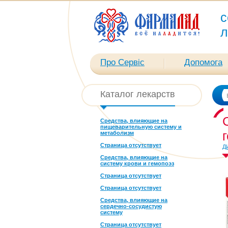
с
л
Про Сервіс
Допомога
Каталог лекарств
Средства, влияющие на
пищеварительную систему и
метаболизм
Страница отсутствует
Д
Средства, влияющие на
систему крови и гемопоэз
Страница отсутствует
Страница отсутствует
Средства, влияющие на
сердечно-сосудистую
систему
Страница отсутствует