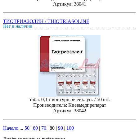
Артикул: 38041
ТИОТРИАЗОЛИН / THIOTRIASOLINE
Нет в наличии
табл. 0,1 г контурн. ячейк. уп. / 50 шт.
Производитель: Киевмедпрепарат
Артикул: 38042
Начало
...
50
|
60
|
70
|
80
|
90
|
100