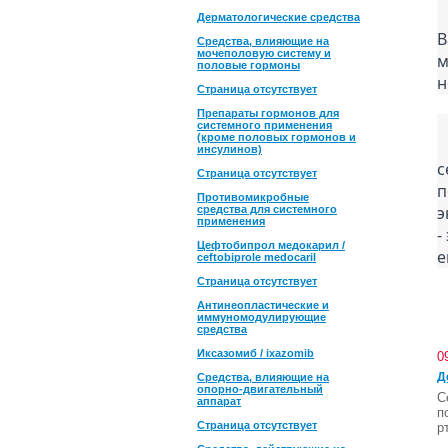
	Сегодня, 14 фев
Дерматологические средства
В
Средства, влияющие на
мочеполовую систему и
м
половые гормоны
н
Страница отсутствует
Препараты гормонов для
системного применения
(кроме половых гормонов и
	Забота о своем з
инсулинов)
с
Страница отсутствует
п
Противомикробные
э
средства для системного
применения
-
Цефтобипрол медокарил /
е
ceftobiprole medocaril
Страница отсутствует
Антинеопластические и
иммуномодулирующие
средства
Иксазомиб / ixazomib
0
Д
Средства, влияющие на
опорно-двигательный
С
аппарат
п
Страница отсутствует
р