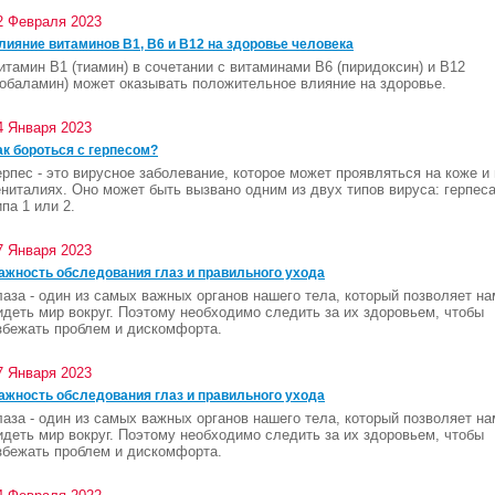
2 Февраля 2023
лияние витаминов В1, В6 и В12 на здоровье человека
итамин B1 (тиамин) в сочетании с витаминами B6 (пиридоксин) и B12
кобаламин) может оказывать положительное влияние на здоровье.
4 Января 2023
ак бороться с герпесом?
ерпес - это вирусное заболевание, которое может проявляться на коже и 
ениталиях. Оно может быть вызвано одним из двух типов вируса: герпес
ипа 1 или 2.
7 Января 2023
ажность обследования глаз и правильного ухода
лаза - один из самых важных органов нашего тела, который позволяет на
идеть мир вокруг. Поэтому необходимо следить за их здоровьем, чтобы
збежать проблем и дискомфорта.
7 Января 2023
ажность обследования глаз и правильного ухода
лаза - один из самых важных органов нашего тела, который позволяет на
идеть мир вокруг. Поэтому необходимо следить за их здоровьем, чтобы
збежать проблем и дискомфорта.