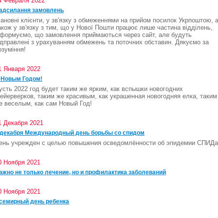
4 Февраля 2022
адсилання замовлень
ановні клієнти, у зв'язку з обмеженнями на прийом посилок Укрпоштою, 
акож у зв'язку з тим, що у Нової Пошти працює лише частина відділень,
нформуємо, що замовлення приймаються через сайт, але будуть
ідправлені з урахуванням обмежень та поточних обставин. Дякуємо за
озуміння!
1 Января 2022
 Новым Годом!
усть 2022 год будет таким же ярким, как вспышки новогодних
ейерверков, таким же красивым, как украшенная новогодняя елка, таким
е веселым, как сам Новый Год!
1 Декабря 2021
 декабря Международный день борьбы со спидом
ень учрежден с целью повышения осведомлённости об эпидемии СПИДа
0 Ноября 2021
ажно не только лечение, но и профилактика заболеваний
0 Ноября 2021
семирный день ребенка