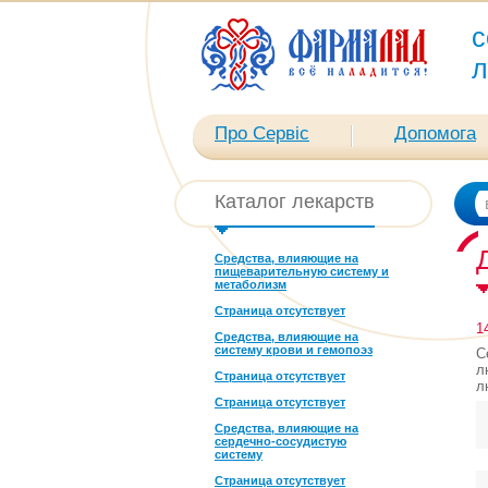
с
л
Про Сервіс
Допомога
Каталог лекарств
Средства, влияющие на
пищеварительную систему и
метаболизм
Страница отсутствует
1
Средства, влияющие на
систему крови и гемопоэз
С
л
Страница отсутствует
л
Страница отсутствует
Средства, влияющие на
сердечно-сосудистую
систему
Страница отсутствует