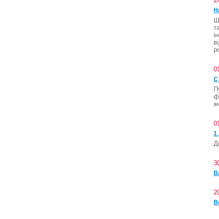
2
Н
Ш
т
і
в
р
0
С
П
ф
ж
0
1
Д
3
В
2
В