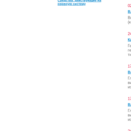
Средства, действующие на
нервную систему
0
В
В
(
2
К
Г
г
т
1
В
Г
в
и
1
В
Г
в
и