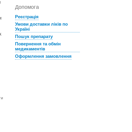
и
Допомога
Реєстрація
м
Умови доставки ліків по
Україні
х
Пошук препарату
Повернення та обмін
медикаментів
Оформлення замовлення
ги