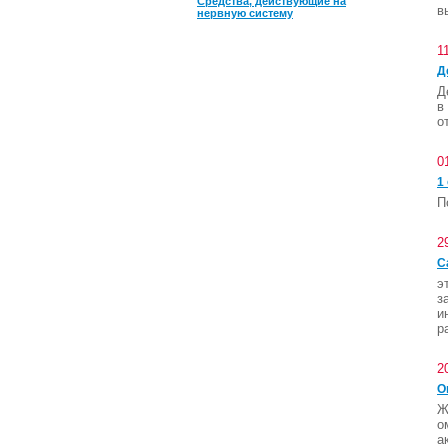
Средства, действующие на
в
нервную систему
1
Д
Д
в
о
0
1
П
2
С
э
з
и
р
2
О
Ж
о
а