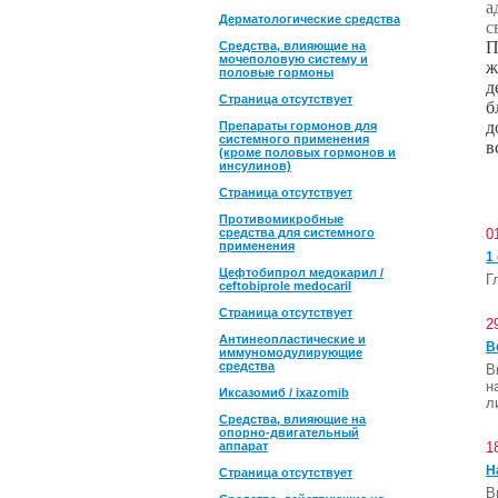
а
Дерматологические средства
с
П
Средства, влияющие на
мочеполовую систему и
ж
половые гормоны
д
Страница отсутствует
б
д
Препараты гормонов для
системного применения
в
(кроме половых гормонов и
инсулинов)
Страница отсутствует
Противомикробные
средства для системного
0
применения
1
Цефтобипрол медокарил /
Г
ceftobiprole medocaril
Страница отсутствует
2
Антинеопластические и
В
иммуномодулирующие
средства
В
н
Иксазомиб / ixazomib
л
Средства, влияющие на
опорно-двигательный
аппарат
1
Н
Страница отсутствует
В