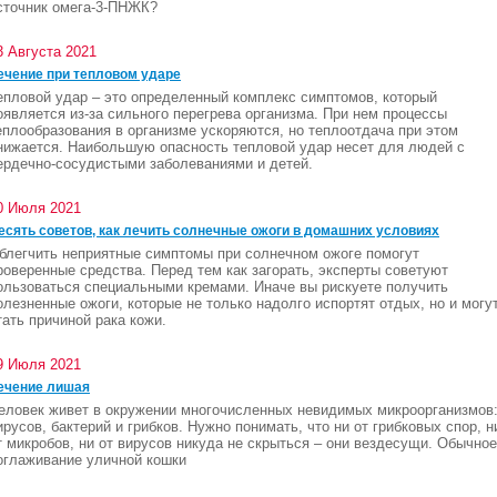
сточник омега-3-ПНЖК?
3 Августа 2021
ечение при тепловом ударе
епловой удар – это определенный комплекс симптомов, который
оявляется из-за сильного перегрева организма. При нем процессы
еплообразования в организме ускоряются, но теплоотдача при этом
нижается. Наибольшую опасность тепловой удар несет для людей с
ердечно-сосудистыми заболеваниями и детей.
0 Июля 2021
есять советов, как лечить солнечные ожоги в домашних условиях
блегчить неприятные симптомы при солнечном ожоге помогут
роверенные средства. Перед тем как загорать, эксперты советуют
ользоваться специальными кремами. Иначе вы рискуете получить
олезненные ожоги, которые не только надолго испортят отдых, но и могу
тать причиной рака кожи.
9 Июля 2021
ечение лишая
еловек живет в окружении многочисленных невидимых микроорганизмов
ирусов, бактерий и грибков. Нужно понимать, что ни от грибковых спор, н
т микробов, ни от вирусов никуда не скрыться – они вездесущи. Обычное
оглаживание уличной кошки