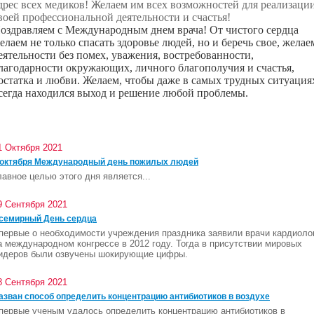
дрес всех медиков! Желаем им всех возможностей для реализаци
воей профессиональной деятельности и счастья!
оздравляем с Международным днем врача! От чистого сердца
елаем не только спасать здоровье людей, но и беречь свое, желае
еятельности без помех, уважения, востребованности,
лагодарности окружающих, личного благополучия и счастья,
остатка и любви. Желаем, чтобы даже в самых трудных ситуация
сегда находился выход и решение любой проблемы.
1 Октября 2021
 октября Международный день пожилых людей
лавное целью этого дня является...
9 Сентября 2021
семирный День сердца
первые о необходимости учреждения праздника заявили врачи кардиоло
а международном конгрессе в 2012 году. Тогда в присутствии мировых
идеров были озвучены шокирующие цифры.
8 Сентября 2021
азван способ определить концентрацию антибиотиков в воздухе
первые ученым удалось определить концентрацию антибиотиков в