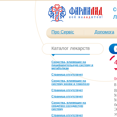
с
л
Про Сервіс
Допомога
Каталог лекарств
Средства, влияющие на
пищеварительную систему и
метаболизм
Страница отсутствует
0
Средства, влияющие на
систему крови и гемопоэз
В
В
Страница отсутствует
М
Страница отсутствует
М
Средства, влияющие на
б
сердечно-сосудистую
Э
систему
э
Страница отсутствует