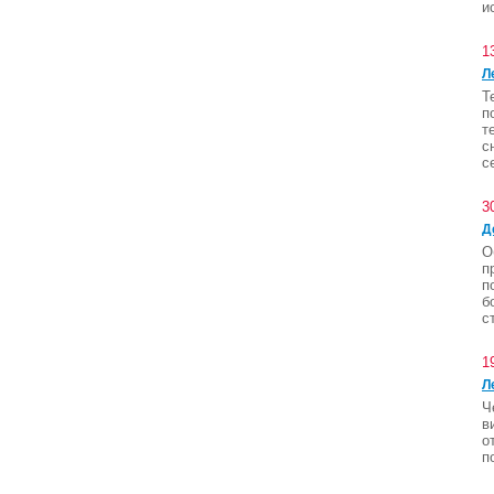
и
1
Л
Т
п
т
с
с
3
Д
О
п
п
б
с
1
Л
Ч
в
о
п