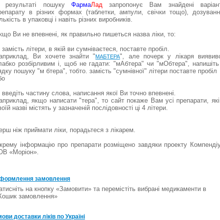
 результаті пошуку
Фарма
Лад
запропонує Вам знайдені варіан
репарату в різних формах (таблетки, ампули, свічки тощо), дозуванн
ількість в упаковці і навіть різних виробників.
кщо Ви не впевнені, як правильно пишеться назва ліки, то:
) замість літери, в якій ви сумніваєтеся, поставте пробіл.
априклад, Ви хочете знайти "
", але почерк у лікаря виявив
МАБТЕРА
лабко розбірливим і, щоб не гадати: "мАбтера" чи "мОбтера", напишіть
ядку пошуку "м бтера", тобто. замість "сумнівної" літери поставте пробіл
бо
) введіть частину слова, написання якої Ви точно впевнені.
априклад, якщо написати "тера", то сайт покаже Вам усі препарати, які
воїй назві містять у зазначеній послідовності ці 4 літери.
ерш ніж приймати ліки, порадьтеся з лікарем.
крему інформацію про препарати розміщено завдяки проекту Компенді
ОВ «Моріон».
формлення замовлення
атисніть на кнопку «Замовити» та перемістіть вибрані медикаменти в
Кошик замовлення»
мови доставки ліків по Україні