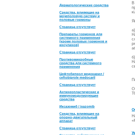
В
Дерматологические средства
п
к
Средства, влияющие на
мочеполовую систему и
половые гормоны
Я
Страница отсутствует
а
Препараты гормонов для
Н
системного применения
с
(кроме половых гормонов и
р
инсулинов)
а
Страница отсутствует
б
Противомикробные
Н
средства для системного
с
применения
Цефтобипрол медокарил /
ceftobiprole medocaril
П
Страница отсутствует
О
Антинеопластические и
Т
иммуномодулирующие
средства
Иксазомиб / ixazomib
О
Средства, влияющие на
Н
опорно-двигательный
«
аппарат
Страница отсутствует
У