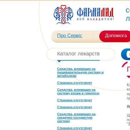
с
л
Про Сервіс
Допомога
Каталог лекарств
Средства, влияющие на
пищеварительную систему и
метаболизм
Страница отсутствует
К
к
Средства, влияющие на
систему крови и гемопоэз
щ
о
Страница отсутствует
Я
Страница отсутствует
Средства, влияющие на
Щ
сердечно-сосудистую
п
систему
"
Страница отсутствует