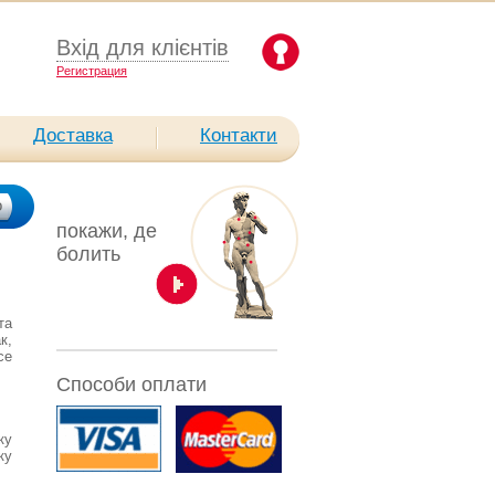
Вхід для клієнтів
Pегистрация
Доставка
Контакти
покажи, де
болить
та
к,
се
Способи оплати
ку
ку