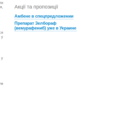
ти
Акції та пропозиції
я,
Амбене в спецпредложении
Препарат Зелбораф
(вемурафениб) уже в Украине
ся
 у
 у
ум