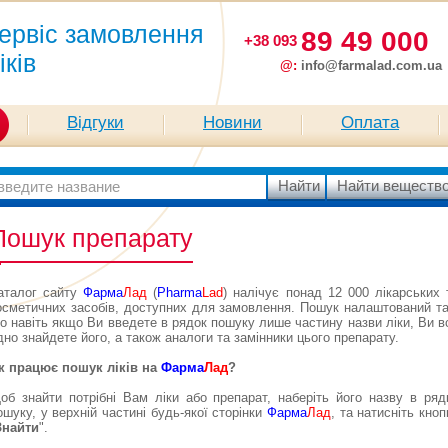
ервіс замовлення
89 49 000
+38 093
іків
@:
info@farmalad.com.ua
Відгуки
Новини
Оплата
Пошук препарату
аталог сайту
Фарма
Лад
(
Pharma
Lad
) налічує понад 12 000 лікарських 
осметичних засобів, доступних для замовлення. Пошук налаштований та
о навіть якщо Ви введете в рядок пошуку лише частину назви ліки, Ви в
дно знайдете його, а також аналоги та замінники цього препарату.
к працює пошук ліків на
Фарма
Лад
?
об знайти потрібні Вам ліки або препарат, наберіть його назву в ряд
ошуку, у верхній частині будь-якої сторінки
Фарма
Лад
, та натисніть кноп
Знайти
".