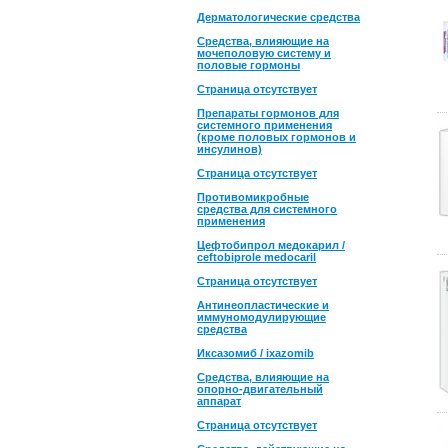
Дерматологические средства
Средства, влияющие на
мочеполовую систему и
половые гормоны
Страница отсутствует
Препараты гормонов для
системного применения
(кроме половых гормонов и
инсулинов)
Страница отсутствует
Противомикробные
средства для системного
применения
Цефтобипрол медокарил /
ceftobiprole medocaril
Страница отсутствует
Антинеопластические и
иммуномодулирующие
средства
Иксазомиб / ixazomib
Средства, влияющие на
опорно-двигательный
аппарат
Страница отсутствует