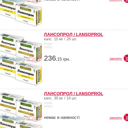
ЛАНСОПРОЛ / LANSOPROL
капс. 15 мг / 28 шт.
Nobel
34861
236
,15
грн.
заказать
ЛАНСОПРОЛ / LANSOPROL
капс. 30 мг / 14 шт.
Nobel
34862
немає в наявності
заказать