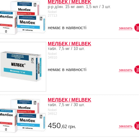
МЕЛБЕК / MELBEK
р-р д/ин. 15 мг амп. 1,5 мл / 3 шт.
Nobel
27713
немає в наявності
заказать
МЕЛБЕК / MELBEK
табл. 7,5 мг / 10 шт.
Nobel
34910
немає в наявності
заказать
МЕЛБЕК / MELBEK
табл. 7,5 мг / 30 шт.
Nobel
34912
450
,62
грн.
заказать