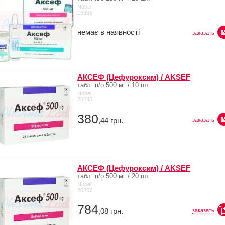
Nobel
19985
немає в наявності
заказать
АКСЕФ (Цефуроксим) / AKSEF
табл. п/о 500 мг / 10 шт.
Nobel
20243
380
,44
грн.
заказать
АКСЕФ (Цефуроксим) / AKSEF
табл. п/о 500 мг / 20 шт.
Nobel
20257
784
,08
грн.
заказать