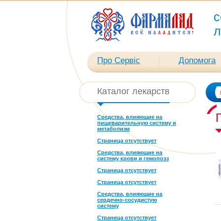
с
л
Про Сервіс
Допомога
Каталог лекарств
Средства, влияющие на
пищеварительную систему и
метаболизм
Страница отсутствует
Средства, влияющие на
систему крови и гемопоэз
Страница отсутствует
Страница отсутствует
Средства, влияющие на
сердечно-сосудистую
систему
Страница отсутствует