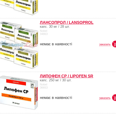
ЛАНСОПРОЛ / LANSOPROL
капс. 30 мг / 28 шт.
Nobel
34863
немає в наявності
заказать
ЛИПОФЕН СР / LIPOFEN SR
капс. 250 мг / 30 шт.
Nobel
36653
немає в наявності
заказать