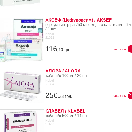
АКСЕФ (Цефуроксим) / AKSEF
пор. д/п ин. р-ра 750 мг фл., с раств. в амп. 6 м
/ 1 шт.
Nobel
21871
116
,10
грн.
заказать
АЛОРА / ALORA
табл. п/о 100 мг / 20 шт.
Nobel
21334
256
,23
грн.
заказать
КЛАБЕЛ / KLABEL
табл. п/о 500 мг / 14 шт.
Nobel
51483