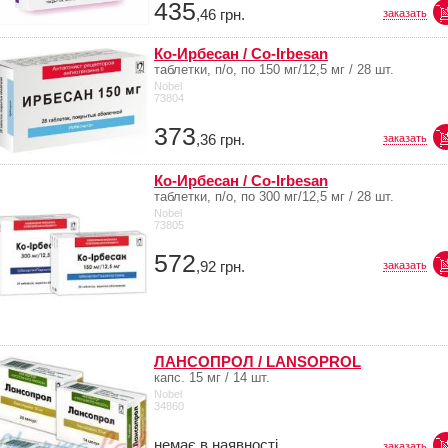
435
,46
грн.
заказать
Ко-Ирбесан / Co-Irbesan
таблетки, п/о, по 150 мг/12,5 мг / 28 шт.
Nobel
73804
373
,36
грн.
заказать
Ко-Ирбесан / Co-Irbesan
таблетки, п/о, по 300 мг/12,5 мг / 28 шт.
Nobel
73805
572
,92
грн.
заказать
ЛАНСОПРОЛ / LANSOPROL
капс. 15 мг / 14 шт.
Nobel
34860
немає в наявності
заказать