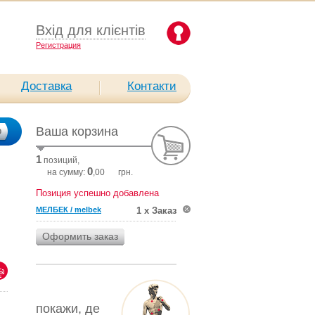
Вхід для клієнтів
Pегистрация
Доставка
Контакти
Ваша корзина
1
позиций,
0
на сумму:
,00
грн.
Позиция успешно добавлена
МЕЛБЕК / melbek
1 х Заказ
покажи, де