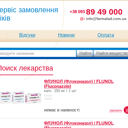
ервіс замовлення
89 49 000
+38 093
іків
@:
info@farmalad.com.ua
Відгуки
Новини
Оплата
Поиск лекарства
ФЛУНОЛ (Флуконазол) / FLUNOL
(Fluconazole)
капс. 150 мг / 1 шт.
Nobel
34841
немає в наявності
заказать
ФЛУНОЛ (Флуконазол) / FLUNOL
(Fluconazole)