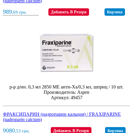
(nadroparin calcium)
989
,69
грн.
Добавить В Резерв
Корзина
р-р д/ин. 0,3 мл 2850 МЕ анти-Xа/0,3 мл, шприц / 10 шт.
Производитель: Aspen
Артикул: 49457
ФРАКСИПАРИН (надропарин кальция) / FRAXIPARINE
(nadroparin calcium)
9080
,53
грн.
Добавить В Резерв
Корзина