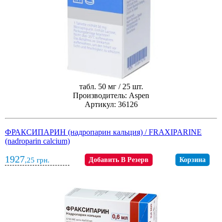
табл. 50 мг / 25 шт.
Производитель: Aspen
Артикул: 36126
ФРАКСИПАРИН (надропарин кальция) / FRAXIPARINE
(nadroparin calcium)
1927
,25
грн.
Добавить В Резерв
Корзина