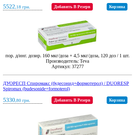
5522
,18
грн.
Добавить В Резерв
Корзина
пор. д/инг. дозир. 160 мкг/доза + 4,5 мкг/доза, 120 доз / 1 шт.
Производитель: Teva
Артикул: 37277
ДУОРЕСП Спиромакс (будеcонид+формотерол) / DUORESP
Spiromax (budesonide+formoterol)
5330
,80
грн.
Добавить В Резерв
Корзина