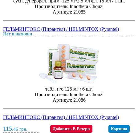
сусп. д/перорал. прим. 125 мг/2,5 мл фл. 15 мл / 1 шт.
Производитель: Innothera Chouzi
Артикул: 21085
ГЕЛЬМИНТОКС (Пирантел) / HELMINTOX (Pyrantel)
Нет в наличии
табл. п/о 125 мг / 6 шт.
Производитель: Innothera Chouzi
Артикул: 21086
ГЕЛЬМИНТОКС (Пирантел) / HELMINTOX (Pyrantel)
115
,46
грн.
Добавить В Резерв
Корзина