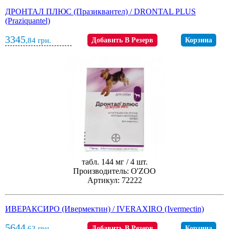
ДРОНТАЛ ПЛЮС (Празиквантел) / DRONTAL PLUS
(Praziquantel)
3345
,84
грн.
Добавить В Резерв
Корзина
табл. 144 мг / 4 шт.
Производитель: O'ZOO
Артикул: 72222
ИВЕРАКСИРО (Ивермектин) / IVERAXIRO (Ivermectin)
5644
,63
грн.
Добавить В Резерв
Корзина