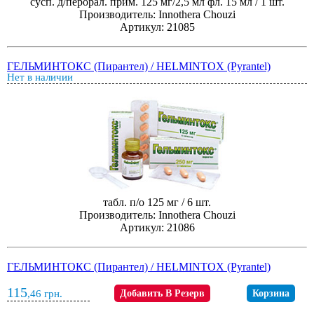
сусп. д/перорал. прим. 125 мг/2,5 мл фл. 15 мл / 1 шт.
Производитель: Innothera Chouzi
Артикул: 21085
ГЕЛЬМИНТОКС (Пирантел) / HELMINTOX (Pyrantel)
Нет в наличии
табл. п/о 125 мг / 6 шт.
Производитель: Innothera Chouzi
Артикул: 21086
ГЕЛЬМИНТОКС (Пирантел) / HELMINTOX (Pyrantel)
115
,46
грн.
Добавить В Резерв
Корзина