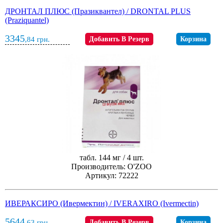
ДРОНТАЛ ПЛЮС (Празиквантел) / DRONTAL PLUS
(Praziquantel)
3345
,84
грн.
Добавить В Резерв
Корзина
табл. 144 мг / 4 шт.
Производитель: O'ZOO
Артикул: 72222
ИВЕРАКСИРО (Ивермектин) / IVERAXIRO (Ivermectin)
5644
,63
грн.
Добавить В Резерв
Корзина