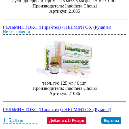
сусп. д/перорал. прим. 125 мг/2,5 мл фл. 15 мл / 1 шт.
Производитель: Innothera Chouzi
Артикул: 21085
ГЕЛЬМИНТОКС (Пирантел) / HELMINTOX (Pyrantel)
Нет в наличии
табл. п/о 125 мг / 6 шт.
Производитель: Innothera Chouzi
Артикул: 21086
ГЕЛЬМИНТОКС (Пирантел) / HELMINTOX (Pyrantel)
115
,46
грн.
Добавить В Резерв
Корзина