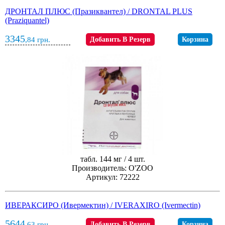
ДРОНТАЛ ПЛЮС (Празиквантел) / DRONTAL PLUS
(Praziquantel)
3345
,84
грн.
Добавить В Резерв
Корзина
табл. 144 мг / 4 шт.
Производитель: O'ZOO
Артикул: 72222
ИВЕРАКСИРО (Ивермектин) / IVERAXIRO (Ivermectin)
5644
,63
грн.
Добавить В Резерв
Корзина