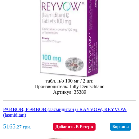
табл. п/о 100 мг / 2 шт.
Производитель: Lilly Deutschland
Артикул: 35389
РАЙВОВ, РЭЙВОВ (ласмидитан) / RAYVOW, REYVOW
(lasmiditan)
5165
,27
грн.
Добавить В Резерв
Корзина