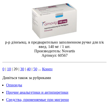
р-р д/инъекц. в предварительно заполненном ручке для п/к
введ. 140 мг / 1 шт.
Производитель: Novartis
Артикул: 60567
0
|
10
|
20
|
30
|
40
|
50
...
Конец
Дивіться також за рубриками
Опиоиды
Прочие анальгетики и антипиретики
Средства, применяемые при мигрени