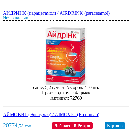
АЙДРИНК (парацетамол) / AIRDRINK (paracetamol)
Нет в наличии
саше, 5,2 г, черн./смород. / 10 шт.
Производитель: Фармак
Артикул: 72769
АЙМОВИГ (Эренумаб) / AIMOVIG (Erenumab)
20774
,58
грн.
Добавить В Резерв
Корзина