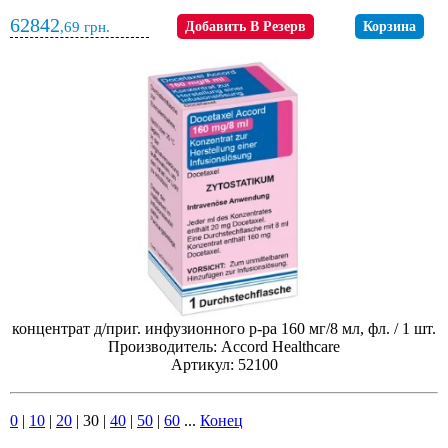
62842
,69
грн.
Добавить В Резерв
Корзина
концентрат д/приг. инфузионного р-ра 160 мг/8 мл, фл. / 1 шт.
Производитель: Accord Healthcare
Артикул: 52100
0
|
10
|
20
|
30
|
40
|
50
|
60
...
Конец