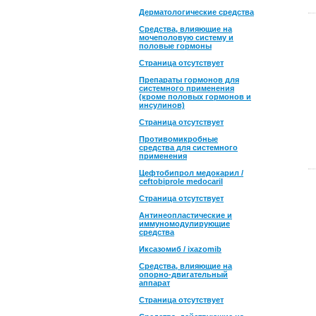
Дерматологические средства
Средства, влияющие на
мочеполовую систему и
половые гормоны
Страница отсутствует
Препараты гормонов для
системного применения
(кроме половых гормонов и
инсулинов)
Страница отсутствует
Противомикробные
средства для системного
применения
Цефтобипрол медокарил /
ceftobiprole medocaril
Страница отсутствует
Антинеопластические и
иммуномодулирующие
средства
Иксазомиб / ixazomib
Средства, влияющие на
опорно-двигательный
аппарат
Страница отсутствует