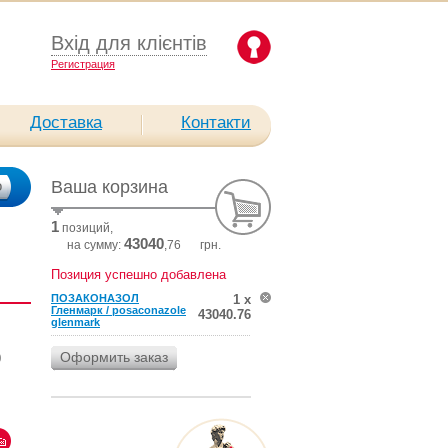
Вхід для клієнтів
Pегистрация
Доставка
Контакти
Ваша корзина
1
позиций,
43040
на сумму:
,76
грн.
Позиция успешно добавлена
ПОЗАКОНАЗОЛ
1 х
Гленмарк / posaconazole
43040.76
glenmark
0