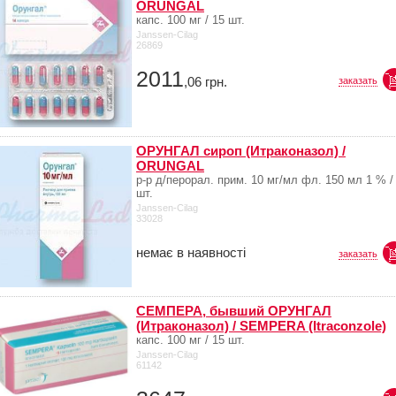
ORUNGAL
капс. 100 мг / 15 шт.
Janssen-Cilag
26869
2011
,06
грн.
заказать
ОРУНГАЛ сироп (Итраконазол) /
ORUNGAL
р-р д/перорал. прим. 10 мг/мл фл. 150 мл 1 % /
шт.
Janssen-Cilag
33028
немає в наявності
заказать
СЕМПЕРА, бывший ОРУНГАЛ
(Итраконазол) / SEMPERA (Itraconzole)
капс. 100 мг / 15 шт.
Janssen-Cilag
61142