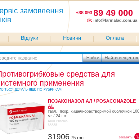
ервіс замовлення
89 49 000
+38 093
іків
@:
info@farmalad.com.ua
Відгуки
Новини
Оплата
Противогрибковые средства для
системного применения
ИВІТЬСЯ ДЕТАЛЬНІШЕ ПО РУБРИКАМ
ПОЗАКОНАЗОЛ АЛ / POSACONAZOLE
AL
табл., покр. кишечнорастворимой оболочкой 10
мг / 24 шт.
Aliud Pharma
68838
31906
,75
грн.
заказать