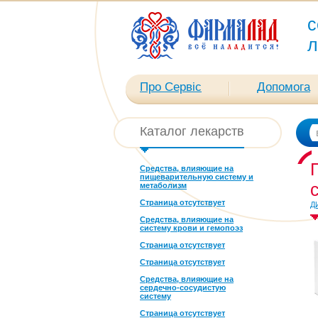
с
л
Про Сервіс
Допомога
Каталог лекарств
Средства, влияющие на
пищеварительную систему и
метаболизм
Страница отсутствует
Д
Средства, влияющие на
систему крови и гемопоэз
Страница отсутствует
Страница отсутствует
Средства, влияющие на
сердечно-сосудистую
систему
Страница отсутствует