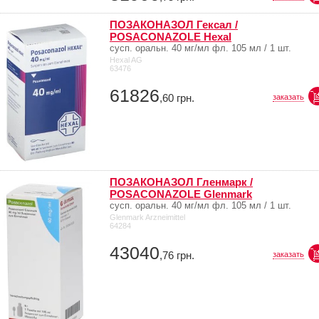
ПОЗАКОНАЗОЛ Гексал /
POSACONAZOLE Hexal
сусп. оральн. 40 мг/мл фл. 105 мл / 1 шт.
Hexal AG
63476
61826
,60
грн.
заказать
ПОЗАКОНАЗОЛ Гленмарк /
POSACONAZOLE Glenmark
сусп. оральн. 40 мг/мл фл. 105 мл / 1 шт.
Glenmark Arzneimittel
64284
43040
,76
грн.
заказать