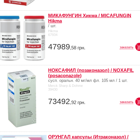
МИКАФУНГИН Хикма / MICAFUNGIN
Hikma
/ шт.
Hikma
67934
47989
,58
грн.
заказать
НОКСАФИЛ (позаконазол) / NOXAFIL
(posaconazole)
сусп. оральн. 40 мг/мл фл. 105 мл / 1 шт.
Merck Sharp & Dohme
39430
73492
,92
грн.
заказать
ОРУНГАЛ капсулы (Итраконазол) /