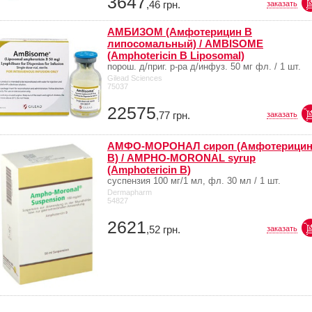
3647
,46
грн.
заказать
АМБИЗОМ (Амфотерицин B
липосомальный) / AMBISOME
(Amphotericin B Liposomal)
порош. д/приг. р-ра д/инфуз. 50 мг фл. / 1 шт.
Gilead Sciences
75037
22575
,77
грн.
заказать
АМФО-МОРОНАЛ сироп (Амфотерици
В) / AMPHO-MORONAL syrup
(Amphotericin B)
суспензия 100 мг/1 мл, фл. 30 мл / 1 шт.
Dermapharm
54827
2621
,52
грн.
заказать