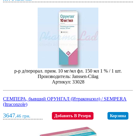
р-р д/перорал. прим. 10 мг/мл фл. 150 мл 1 % / 1 шт.
Производитель: Janssen-Cilag
Артикул: 33028
СЕМПЕРА, бывший ОРУНГАЛ (Итраконазол) / SEMPERA
(Itraconzole)
3647
,46
грн.
Добавить В Резерв
Корзина