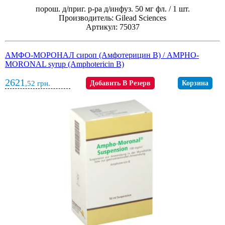
порош. д/приг. р-ра д/инфуз. 50 мг фл. / 1 шт.
Производитель: Gilead Sciences
Артикул: 75037
АМФО-МОРОНАЛ сироп (Амфотерицин В) / AMPHO-
MORONAL syrup (Amphotericin B)
2621
,52
грн.
Добавить В Резерв
Корзина