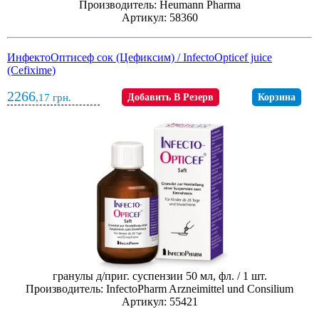
Производитель: Heumann Pharma
Артикул: 58360
ИнфектоОптиcеф сок (Цефиксим) / InfectoOpticef juice
(Cefixime)
2266
,17
грн.
Добавить В Резерв
Корзина
гранулы д/приг. суспензии 50 мл, фл. / 1 шт.
Производитель: InfectoPharm Arzneimittel und Consilium
Артикул: 55421