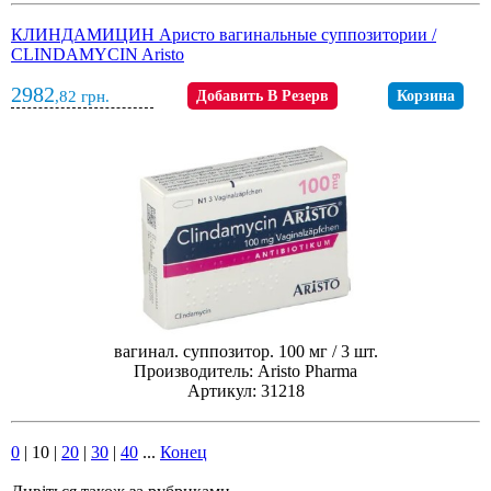
КЛИНДАМИЦИН Аристо вагинальные суппозитории /
CLINDAMYCIN Aristo
2982
,82
грн.
Добавить В Резерв
Корзина
вагинал. суппозитор. 100 мг / 3 шт.
Производитель: Aristo Pharma
Артикул: 31218
0
|
10
|
20
|
30
|
40
...
Конец