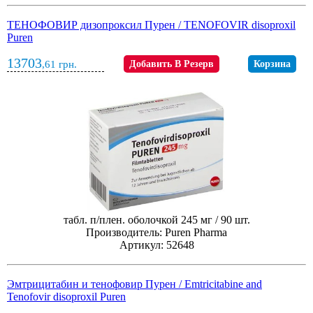
ТЕНОФОВИР дизопроксил Пурен / TENOFOVIR disoproxil
Puren
13703
,61
грн.
Добавить В Резерв
Корзина
табл. п/плен. оболочкой 245 мг / 90 шт.
Производитель: Puren Pharma
Артикул: 52648
Эмтрицитабин и тенофовир Пурен / Emtricitabine and
Tenofovir disoproxil Puren