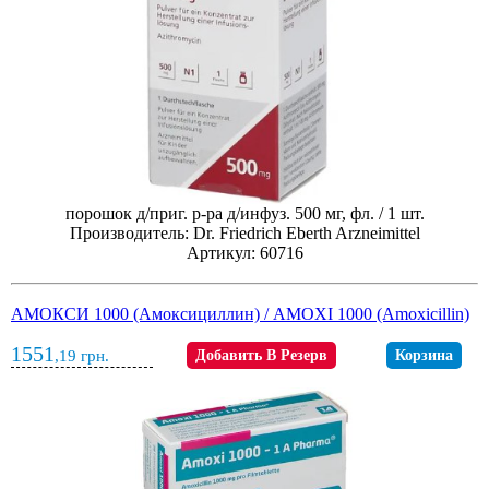
порошок д/приг. р-ра д/инфуз. 500 мг, фл. / 1 шт.
Производитель: Dr. Friedrich Eberth Arzneimittel
Артикул: 60716
АМОКСИ 1000 (Амоксициллин) / AMOXI 1000 (Amoxicillin)
1551
,19
грн.
Добавить В Резерв
Корзина