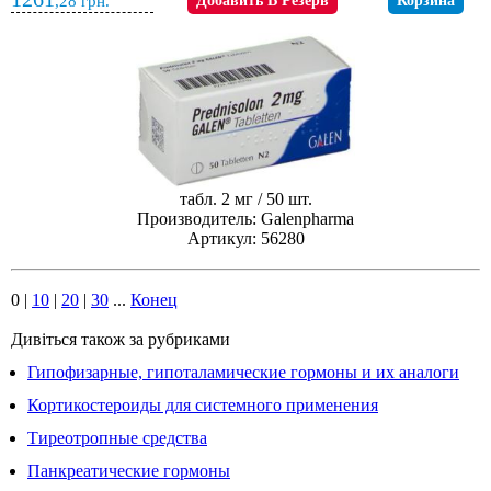
,28
грн.
Добавить В Резерв
Корзина
табл. 2 мг / 50 шт.
Производитель: Galenpharma
Артикул: 56280
0
|
10
|
20
|
30
...
Конец
Дивіться також за рубриками
Гипофизарные, гипоталамические гормоны и их аналоги
Кортикостероиды для системного применения
Тиреотропные средства
Панкреатические гормоны