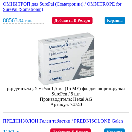
ОМНИТРОП для SurePal (Соматропин) / OMNITROPE for
SurePal (Somatropin)
88563
,34
грн.
Добавить В Резерв
Корзина
р-р д/инъекц. 5 мг/мл 1,5 мл (15 МЕ) фл. для шприц-ручки
SurePen / 5 шт.
Производитель: Hexal AG
Артикул: 74740
ПРЕДНИЗОЛОН Гален таблетки / PREDNISOLONE Galen
1261