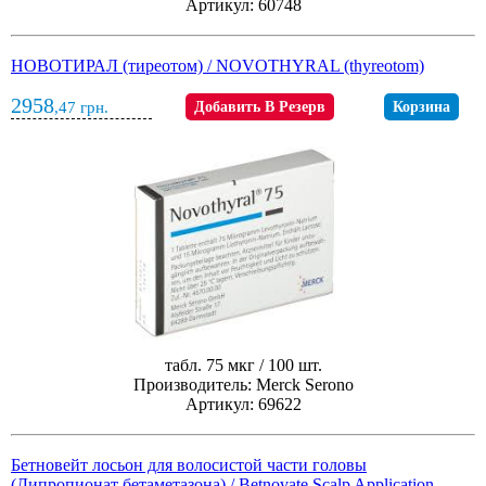
Артикул: 60748
НОВОТИРАЛ (тиреотом) / NOVOTHYRAL (thyreotom)
2958
,47
грн.
Добавить В Резерв
Корзина
табл. 75 мкг / 100 шт.
Производитель: Merck Serono
Артикул: 69622
Бетновейт лосьон для волосистой части головы
(Дипропионат бетаметазона) / Betnovate Scalp Application