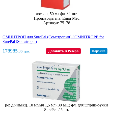
лосьон, 50 мл фл. / 1 шт.
Производитель: Emra-Med
Артикул: 75178
ОМНИТРОП для SurePal (Соматропин) / OMNITROPE for
SurePal (Somatropin)
178985
,36
грн.
Добавить В Резерв
Корзина
р-р д/инъекц. 10 мг/мл 1,5 мл (30 МЕ) фл. для шприц-ручки
SurePen / 5 шт.